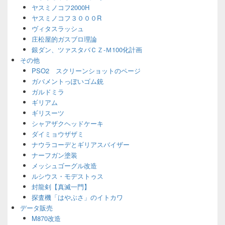
ヤスミノコフ2000H
ヤスミノコフ３０００R
ヴィタスラッシュ
庄松屋的ガスブロ理論
銀ダン、ツァスタバＣＺ-Ｍ100化計画
その他
PSO2 スクリーンショットのページ
ガバメントっぽいゴム銃
ガルドミラ
ギリアム
ギリスーツ
シャアザクヘッドケーキ
ダイミョウザザミ
ナウラコーデとギリアスバイザー
ナーフガン塗装
メッシュゴーグル改造
ルシウス・モデストゥス
封龍剣【真滅一門】
探査機「はやぶさ」のイトカワ
データ販売
M870改造