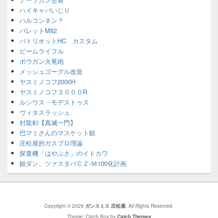
ハイキャパいじり
ハルコンネン？
バレットM82
パトリオットHC カスタム
ビームライフル
ボウガン火竜砲
メッシュゴーグル改造
ヤスミノコフ2000H
ヤスミノコフ３０００R
ルシウス・モデストゥス
ヴィタスラッシュ
封龍剣【真滅一門】
巴マミさんのマスケット銃
庄松屋的ガスブロ理論
探査機「はやぶさ」のイトカワ
銀ダン、ツァスタバＣＺ-Ｍ100化計画
Copyright © 2026
ガンスミス 庄松屋
. All Rights Reserved.
Theme: Catch Box by
Catch Themes