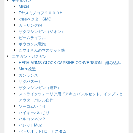
モデルガン
ェ
MG34
ッ
Tヤスミノコフ２０００H
ト
エ
krissベクターSMG
リ
ガトリング砲
ア
ザクマシンガン（ジオン）
ビームライフル
ボウガン火竜砲
巴マミさんのマスケット銃
エアガン・ガスガン
HERA-ARMS GLOCK CARBINE CONVERSION 組み込み
M870改造
ガンランス
ザクバズーカ
ザクマシンガン（連邦）
ストライクウォーリア用『アキュバレルセット』インプレと
アウターバレル自作
ソーコムいじり
ハイキャパいじり
ハルコンネン？
バレットM82
パトリオットHC カスタム