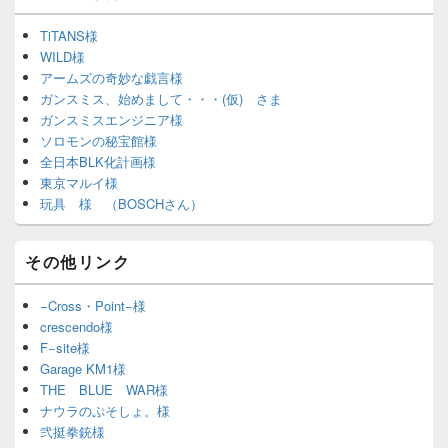
TiTANS様
WILD様
アームズの奇妙な戯言様
ガンスミス、始めまして・・・(仮) さま
ガンスミスエンジニア様
ソロモンの秘宝館様
全日本BLK化計画様
東京マルイ様
玩具 様 （BOSCHさん）
その他リンク
−Cross・Point−様
crescendo様
F−site様
Garage KM1様
THE BLUE WAR様
ナウラのぷそしょ。様
弐挺拳銃様