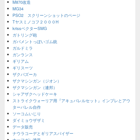
M870改造
MG34
PSO2 スクリーンショットのページ
Tヤスミノコフ２０００H
krissベクターSMG
ガトリング砲
ガバメントっぽいゴム銃
ガルドミラ
ガンランス
ギリアム
ギリスーツ
ザクバズーカ
ザクマシンガン（ジオン）
ザクマシンガン（連邦）
シャアザクヘッドケーキ
ストライクウォーリア用『アキュバレルセット』インプレとアウ
ターバレル自作
ソーコムいじり
ダイミョウザザミ
データ販売
ナウラコーデとギリアスバイザー
ナーフガン塗装