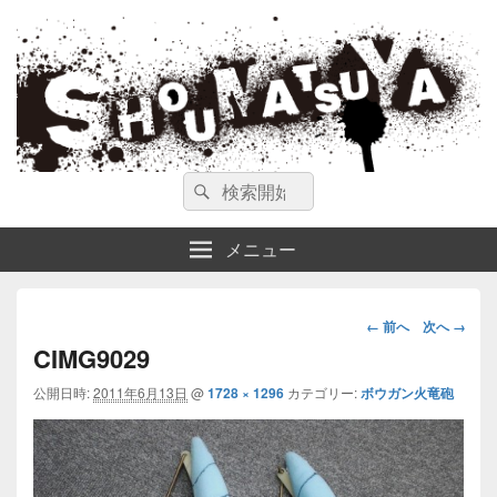
ガンスミス 庄松屋
庄松屋は様々なガンスミスを 製作途中や動画を交えて公開しています。
検
検
索
索
対
メニュー
象:
画
← 前へ
次へ →
像
CIMG9029
ナ
公開日時:
2011年6月13日
@
1728 × 1296
カテゴリー:
ボウガン火竜砲
ビ
ゲ
ー
シ
ョ