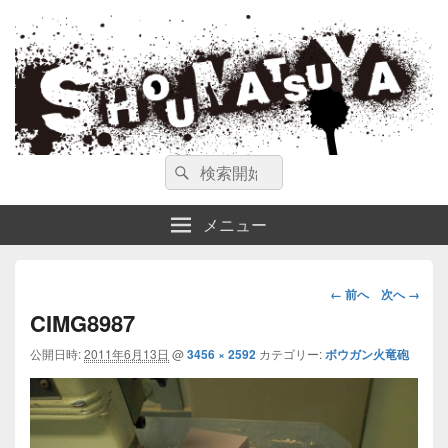
ガンスミス 庄松屋
庄松屋は様々なガンスミスを 製作途中や動画を交えて公開しています。
検
検
索
索
対
メニュー
象:
画
← 前へ
次へ →
像
CIMG8987
ナ
公開日時:
2011年6月13日
@
3456 × 2592
カテゴリー:
ボウガン火竜砲
ビ
ゲ
ー
シ
ョ