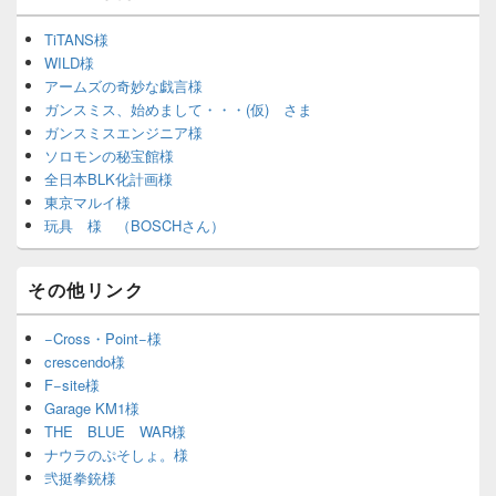
TiTANS様
WILD様
アームズの奇妙な戯言様
ガンスミス、始めまして・・・(仮) さま
ガンスミスエンジニア様
ソロモンの秘宝館様
全日本BLK化計画様
東京マルイ様
玩具 様 （BOSCHさん）
その他リンク
−Cross・Point−様
crescendo様
F−site様
Garage KM1様
THE BLUE WAR様
ナウラのぷそしょ。様
弐挺拳銃様