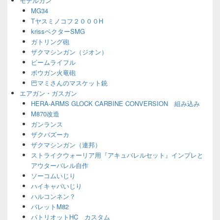
モデルガン
ェ
MG34
ッ
Tヤスミノコフ２０００H
ト
エ
krissベクターSMG
リ
ガトリング砲
ア
ザクマシンガン（ジオン）
ビームライフル
ボウガン火竜砲
巴マミさんのマスケット銃
エアガン・ガスガン
HERA-ARMS GLOCK CARBINE CONVERSION 組み込み
M870改造
ガンランス
ザクバズーカ
ザクマシンガン（連邦）
ストライクウォーリア用『アキュバレルセット』インプレと
アウターバレル自作
ソーコムいじり
ハイキャパいじり
ハルコンネン？
バレットM82
パトリオットHC カスタム