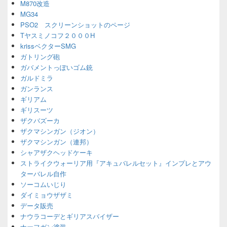
M870改造
MG34
PSO2 スクリーンショットのページ
Tヤスミノコフ２０００H
krissベクターSMG
ガトリング砲
ガバメントっぽいゴム銃
ガルドミラ
ガンランス
ギリアム
ギリスーツ
ザクバズーカ
ザクマシンガン（ジオン）
ザクマシンガン（連邦）
シャアザクヘッドケーキ
ストライクウォーリア用『アキュバレルセット』インプレとアウ
ターバレル自作
ソーコムいじり
ダイミョウザザミ
データ販売
ナウラコーデとギリアスバイザー
ナーフガン塗装