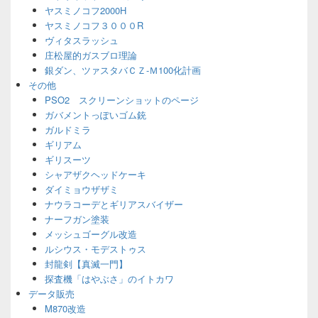
ヤスミノコフ2000H
ヤスミノコフ３０００R
ヴィタスラッシュ
庄松屋的ガスブロ理論
銀ダン、ツァスタバＣＺ-Ｍ100化計画
その他
PSO2 スクリーンショットのページ
ガバメントっぽいゴム銃
ガルドミラ
ギリアム
ギリスーツ
シャアザクヘッドケーキ
ダイミョウザザミ
ナウラコーデとギリアスバイザー
ナーフガン塗装
メッシュゴーグル改造
ルシウス・モデストゥス
封龍剣【真滅一門】
探査機「はやぶさ」のイトカワ
データ販売
M870改造