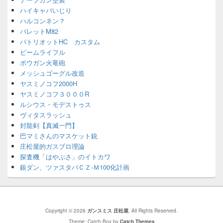
ハイキャパいじり
ハルコンネン？
バレットM82
パトリオットHC カスタム
ビームライフル
ボウガン火竜砲
メッシュゴーグル改造
ヤスミノコフ2000H
ヤスミノコフ３０００R
ルシウス・モデストゥス
ヴィタスラッシュ
封龍剣【真滅一門】
巴マミさんのマスケット銃
庄松屋的ガスブロ理論
探査機「はやぶさ」のイトカワ
銀ダン、ツァスタバＣＺ-Ｍ100化計画
Copyright © 2026
ガンスミス 庄松屋
. All Rights Reserved.
Theme: Catch Box by
Catch Themes