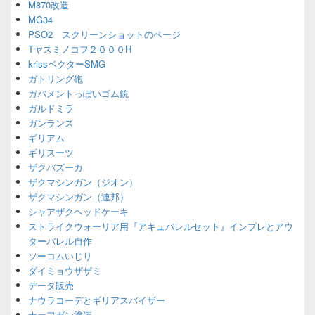
M870改造
MG34
PSO2 スクリーンショットのページ
Tヤスミノコフ２０００H
krissベクターSMG
ガトリング砲
ガバメントっぽいゴム銃
ガルドミラ
ガンランス
ギリアム
ギリスーツ
ザクバズーカ
ザクマシンガン（ジオン）
ザクマシンガン（連邦）
シャアザクヘッドケーキ
ストライクウォーリア用『アキュバレルセット』インプレとアウ
ターバレル自作
ソーコムいじり
ダイミョウザザミ
データ販売
ナウラコーデとギリアスバイザー
ナーフガン塗装