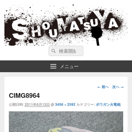
ガンスミス 庄松屋
庄松屋は様々なガンスミスを 製作途中や動画を交えて公開しています。
検
検
索
索
対
メニュー
象:
画
← 前へ
次へ →
像
CIMG8964
ナ
公開日時:
2011年6月13日
@
3456 × 2592
カテゴリー:
ボウガン火竜砲
ビ
ゲ
ー
シ
ョ