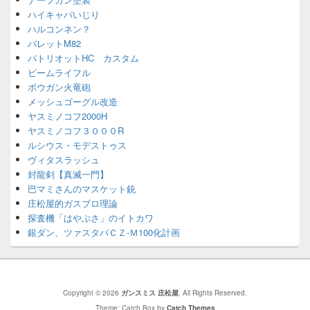
ハイキャパいじり
ハルコンネン？
バレットM82
パトリオットHC カスタム
ビームライフル
ボウガン火竜砲
メッシュゴーグル改造
ヤスミノコフ2000H
ヤスミノコフ３０００R
ルシウス・モデストゥス
ヴィタスラッシュ
封龍剣【真滅一門】
巴マミさんのマスケット銃
庄松屋的ガスブロ理論
探査機「はやぶさ」のイトカワ
銀ダン、ツァスタバＣＺ-Ｍ100化計画
Copyright © 2026
ガンスミス 庄松屋
. All Rights Reserved.
Theme: Catch Box by
Catch Themes