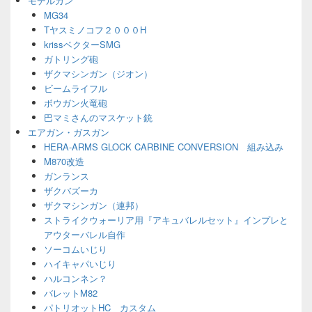
モデルガン
ェ
MG34
ッ
Tヤスミノコフ２０００H
ト
エ
krissベクターSMG
リ
ガトリング砲
ア
ザクマシンガン（ジオン）
ビームライフル
ボウガン火竜砲
巴マミさんのマスケット銃
エアガン・ガスガン
HERA-ARMS GLOCK CARBINE CONVERSION 組み込み
M870改造
ガンランス
ザクバズーカ
ザクマシンガン（連邦）
ストライクウォーリア用『アキュバレルセット』インプレと
アウターバレル自作
ソーコムいじり
ハイキャパいじり
ハルコンネン？
バレットM82
パトリオットHC カスタム