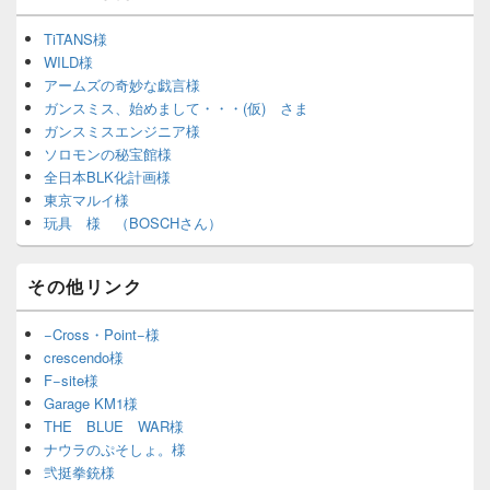
TiTANS様
WILD様
アームズの奇妙な戯言様
ガンスミス、始めまして・・・(仮) さま
ガンスミスエンジニア様
ソロモンの秘宝館様
全日本BLK化計画様
東京マルイ様
玩具 様 （BOSCHさん）
その他リンク
−Cross・Point−様
crescendo様
F−site様
Garage KM1様
THE BLUE WAR様
ナウラのぷそしょ。様
弐挺拳銃様