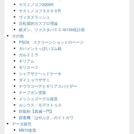
ヤスミノコフ2000H
ヤスミノコフ３０００R
ヴィタスラッシュ
庄松屋的ガスブロ理論
銀ダン、ツァスタバＣＺ-Ｍ100化計画
その他
PSO2 スクリーンショットのページ
ガバメントっぽいゴム銃
ガルドミラ
ギリアム
ギリスーツ
シャアザクヘッドケーキ
ダイミョウザザミ
ナウラコーデとギリアスバイザー
ナーフガン塗装
メッシュゴーグル改造
ルシウス・モデストゥス
封龍剣【真滅一門】
探査機「はやぶさ」のイトカワ
データ販売
M870改造