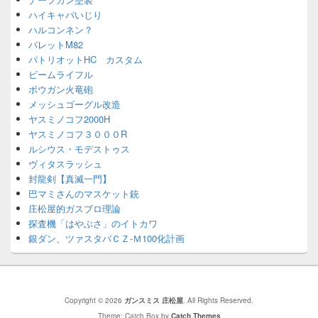
ハイキャパいじり
ハルコンネン？
バレットM82
パトリオットHC カスタム
ビームライフル
ボウガン火竜砲
メッシュゴーグル改造
ヤスミノコフ2000H
ヤスミノコフ３０００R
ルシウス・モデストゥス
ヴィタスラッシュ
封龍剣【真滅一門】
巴マミさんのマスケット銃
庄松屋的ガスブロ理論
探査機「はやぶさ」のイトカワ
銀ダン、ツァスタバＣＺ-Ｍ100化計画
Copyright © 2026
ガンスミス 庄松屋
. All Rights Reserved.
Theme: Catch Box by
Catch Themes