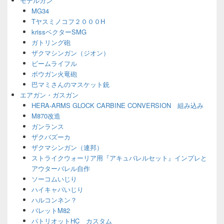
モデルガン
ェ
MG34
ッ
Tヤスミノコフ２０００H
ト
エ
krissベクターSMG
リ
ガトリング砲
ア
ザクマシンガン（ジオン）
ビームライフル
ボウガン火竜砲
巴マミさんのマスケット銃
エアガン・ガスガン
HERA-ARMS GLOCK CARBINE CONVERSION 組み込み
M870改造
ガンランス
ザクバズーカ
ザクマシンガン（連邦）
ストライクウォーリア用『アキュバレルセット』インプレと
アウターバレル自作
ソーコムいじり
ハイキャパいじり
ハルコンネン？
バレットM82
パトリオットHC カスタム