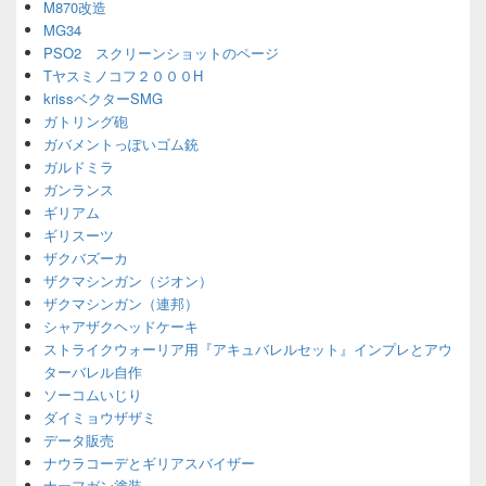
M870改造
MG34
PSO2 スクリーンショットのページ
Tヤスミノコフ２０００H
krissベクターSMG
ガトリング砲
ガバメントっぽいゴム銃
ガルドミラ
ガンランス
ギリアム
ギリスーツ
ザクバズーカ
ザクマシンガン（ジオン）
ザクマシンガン（連邦）
シャアザクヘッドケーキ
ストライクウォーリア用『アキュバレルセット』インプレとアウ
ターバレル自作
ソーコムいじり
ダイミョウザザミ
データ販売
ナウラコーデとギリアスバイザー
ナーフガン塗装