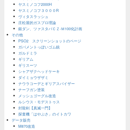
ヤスミノコフ2000H
ヤスミノコフ３０００R
ヴィタスラッシュ
庄松屋的ガスブロ理論
銀ダン、ツァスタバＣＺ-Ｍ100化計画
その他
PSO2 スクリーンショットのページ
ガバメントっぽいゴム銃
ガルドミラ
ギリアム
ギリスーツ
シャアザクヘッドケーキ
ダイミョウザザミ
ナウラコーデとギリアスバイザー
ナーフガン塗装
メッシュゴーグル改造
ルシウス・モデストゥス
封龍剣【真滅一門】
探査機「はやぶさ」のイトカワ
データ販売
M870改造