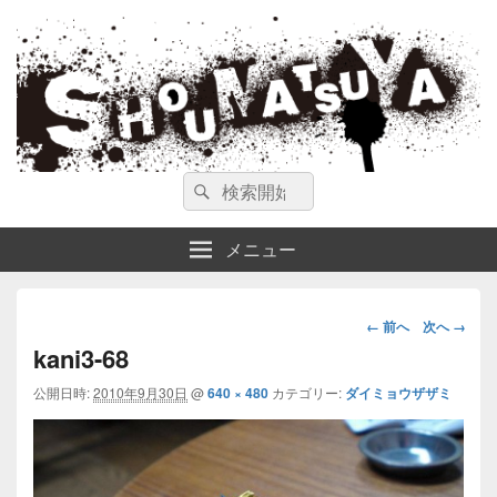
ガンスミス 庄松屋
庄松屋は様々なガンスミスを 製作途中や動画を交えて公開しています。
検
検
索
索
対
メニュー
象:
画
← 前へ
次へ →
像
kani3-68
ナ
公開日時:
2010年9月30日
@
640 × 480
カテゴリー:
ダイミョウザザミ
ビ
ゲ
ー
シ
ョ