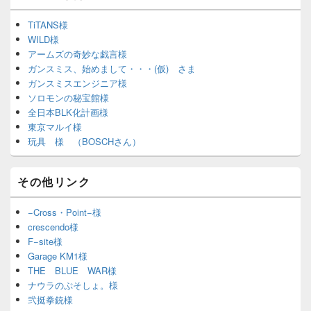
TiTANS様
WILD様
アームズの奇妙な戯言様
ガンスミス、始めまして・・・(仮) さま
ガンスミスエンジニア様
ソロモンの秘宝館様
全日本BLK化計画様
東京マルイ様
玩具 様 （BOSCHさん）
その他リンク
−Cross・Point−様
crescendo様
F−site様
Garage KM1様
THE BLUE WAR様
ナウラのぷそしょ。様
弐挺拳銃様