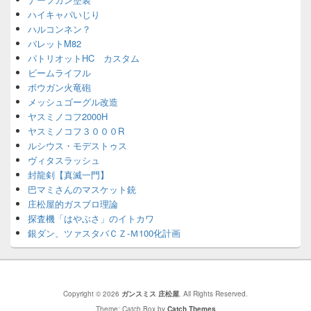
ハイキャパいじり
ハルコンネン？
バレットM82
パトリオットHC カスタム
ビームライフル
ボウガン火竜砲
メッシュゴーグル改造
ヤスミノコフ2000H
ヤスミノコフ３０００R
ルシウス・モデストゥス
ヴィタスラッシュ
封龍剣【真滅一門】
巴マミさんのマスケット銃
庄松屋的ガスブロ理論
探査機「はやぶさ」のイトカワ
銀ダン、ツァスタバＣＺ-Ｍ100化計画
Copyright © 2026
ガンスミス 庄松屋
. All Rights Reserved.
Theme: Catch Box by
Catch Themes