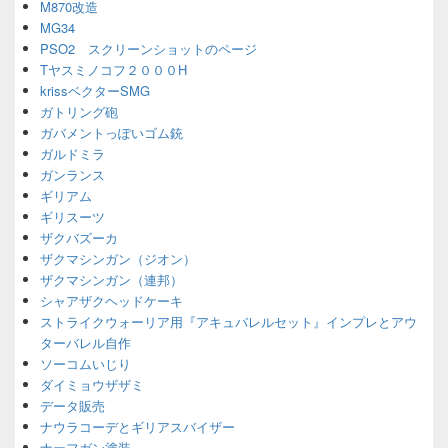
M870改造
MG34
PSO2 スクリーンショットのページ
Tヤスミノコフ２０００H
krissベクターSMG
ガトリング砲
ガバメントっぽいゴム銃
ガルドミラ
ガンランス
ギリアム
ギリスーツ
ザクバズーカ
ザクマシンガン（ジオン）
ザクマシンガン（連邦）
シャアザクヘッドケーキ
ストライクウォーリア用『アキュバレルセット』インプレとアウ
ターバレル自作
ソーコムいじり
ダイミョウザザミ
データ販売
ナウラコーデとギリアスバイザー
ナーフガン塗装