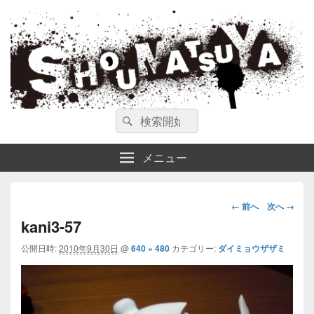
ガンスミス 庄松屋
庄松屋は様々なガンスミスを 製作途中や動画を交えて公開しています。
検
検
索
索
対
メニュー
象:
画
← 前へ
次へ →
像
kani3-57
ナ
公開日時:
2010年9月30日
@
640 × 480
カテゴリー:
ダイミョウザザミ
ビ
ゲ
ー
シ
ョ