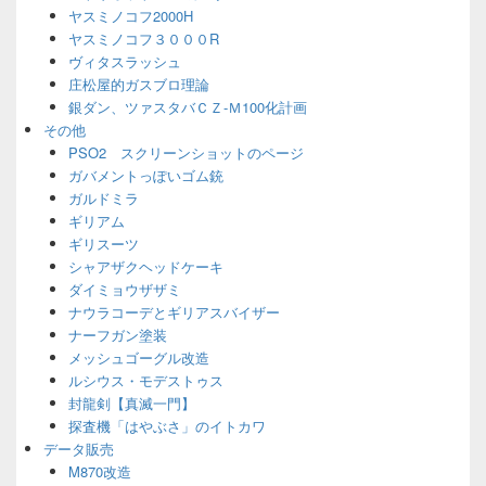
ヤスミノコフ2000H
ヤスミノコフ３０００R
ヴィタスラッシュ
庄松屋的ガスブロ理論
銀ダン、ツァスタバＣＺ-Ｍ100化計画
その他
PSO2 スクリーンショットのページ
ガバメントっぽいゴム銃
ガルドミラ
ギリアム
ギリスーツ
シャアザクヘッドケーキ
ダイミョウザザミ
ナウラコーデとギリアスバイザー
ナーフガン塗装
メッシュゴーグル改造
ルシウス・モデストゥス
封龍剣【真滅一門】
探査機「はやぶさ」のイトカワ
データ販売
M870改造