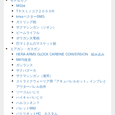
モデルガン
ェ
MG34
ッ
Tヤスミノコフ２０００H
ト
エ
krissベクターSMG
リ
ガトリング砲
ア
ザクマシンガン（ジオン）
ビームライフル
ボウガン火竜砲
巴マミさんのマスケット銃
エアガン・ガスガン
HERA-ARMS GLOCK CARBINE CONVERSION 組み込み
M870改造
ガンランス
ザクバズーカ
ザクマシンガン（連邦）
ストライクウォーリア用『アキュバレルセット』インプレと
アウターバレル自作
ソーコムいじり
ハイキャパいじり
ハルコンネン？
バレットM82
パトリオットHC カスタム