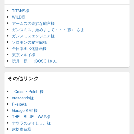
TiTANS様
WILD様
アームズの奇妙な戯言様
ガンスミス、始めまして・・・(仮) さま
ガンスミスエンジニア様
ソロモンの秘宝館様
全日本BLK化計画様
東京マルイ様
玩具 様 （BOSCHさん）
その他リンク
−Cross・Point−様
crescendo様
F−site様
Garage KM1様
THE BLUE WAR様
ナウラのぷそしょ。様
弐挺拳銃様