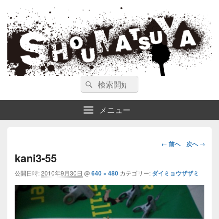
ガンスミス 庄松屋
庄松屋は様々なガンスミスを 製作途中や動画を交えて公開しています。
検
検
索
索
対
メニュー
象:
画
← 前へ
次へ →
像
kani3-55
ナ
公開日時:
2010年9月30日
@
640 × 480
カテゴリー:
ダイミョウザザミ
ビ
ゲ
ー
シ
ョ