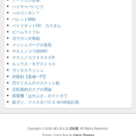
ハイキャパいじり
ハルコンネン？
バレットM82
パトリオットHC カスタム
ビームライフル
ボウガン火竜砲
メッシュゴーグル改造
ヤスミノコフ2000H
ヤスミノコフ３０００R
ルシウス・モデストゥス
ヴィタスラッシュ
封龍剣【真滅一門】
巴マミさんのマスケット銃
庄松屋的ガスブロ理論
探査機「はやぶさ」のイトカワ
銀ダン、ツァスタバＣＺ-Ｍ100化計画
Copyright © 2026
ガンスミス 庄松屋
. All Rights Reserved.
Theme: Catch Box by
Catch Themes