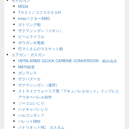
モデルガン
ェ
MG34
ッ
Tヤスミノコフ２０００H
ト
エ
krissベクターSMG
リ
ガトリング砲
ア
ザクマシンガン（ジオン）
ビームライフル
ボウガン火竜砲
巴マミさんのマスケット銃
エアガン・ガスガン
HERA-ARMS GLOCK CARBINE CONVERSION 組み込み
M870改造
ガンランス
ザクバズーカ
ザクマシンガン（連邦）
ストライクウォーリア用『アキュバレルセット』インプレと
アウターバレル自作
ソーコムいじり
ハイキャパいじり
ハルコンネン？
バレットM82
パトリオットHC カスタム