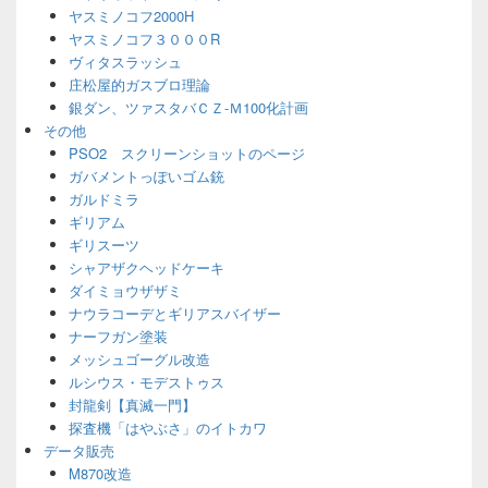
ヤスミノコフ2000H
ヤスミノコフ３０００R
ヴィタスラッシュ
庄松屋的ガスブロ理論
銀ダン、ツァスタバＣＺ-Ｍ100化計画
その他
PSO2 スクリーンショットのページ
ガバメントっぽいゴム銃
ガルドミラ
ギリアム
ギリスーツ
シャアザクヘッドケーキ
ダイミョウザザミ
ナウラコーデとギリアスバイザー
ナーフガン塗装
メッシュゴーグル改造
ルシウス・モデストゥス
封龍剣【真滅一門】
探査機「はやぶさ」のイトカワ
データ販売
M870改造