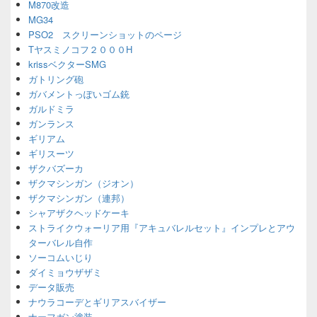
M870改造
MG34
PSO2 スクリーンショットのページ
Tヤスミノコフ２０００H
krissベクターSMG
ガトリング砲
ガバメントっぽいゴム銃
ガルドミラ
ガンランス
ギリアム
ギリスーツ
ザクバズーカ
ザクマシンガン（ジオン）
ザクマシンガン（連邦）
シャアザクヘッドケーキ
ストライクウォーリア用『アキュバレルセット』インプレとアウ
ターバレル自作
ソーコムいじり
ダイミョウザザミ
データ販売
ナウラコーデとギリアスバイザー
ナーフガン塗装