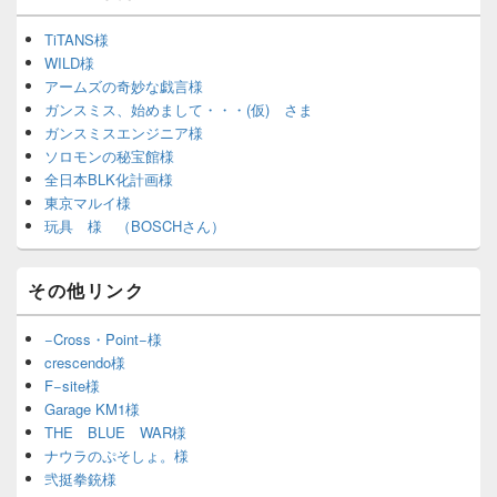
TiTANS様
WILD様
アームズの奇妙な戯言様
ガンスミス、始めまして・・・(仮) さま
ガンスミスエンジニア様
ソロモンの秘宝館様
全日本BLK化計画様
東京マルイ様
玩具 様 （BOSCHさん）
その他リンク
−Cross・Point−様
crescendo様
F−site様
Garage KM1様
THE BLUE WAR様
ナウラのぷそしょ。様
弐挺拳銃様