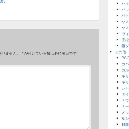
et
ハル
バレ
パト
ヤス
ヤス
ヴィ
庄松
銀ダ
その他
ありません。
*
が付いている欄は必須項目です
PS
ガバ
ガル
ギリ
ギリ
シャ
ダイ
ナウ
ナー
メッ
ルシ
封龍