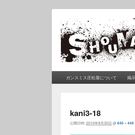
ガンスミス 庄
庄松屋は様々なガンスミスを 製作途
メ
ガンスミス庄松屋について
掲
イ
ン
メ
ニ
ュ
kani3-18
ー
公開日時:
2010年9月30日
@
640 × 449