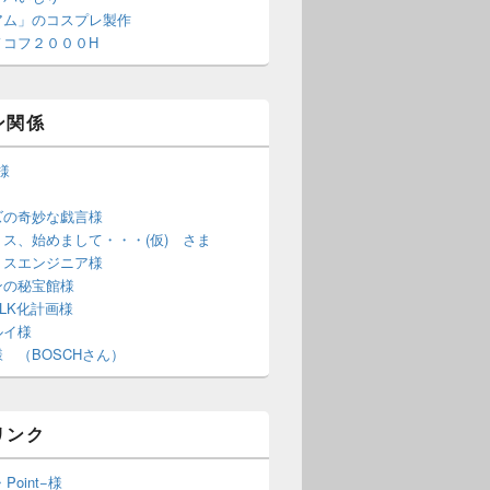
アム」のコスプレ製作
ノコフ２０００H
ン関係
S様
ズの奇妙な戯言様
ス、始めまして・・・(仮) さま
ミスエンジニア様
ンの秘宝館様
LK化計画様
ルイ様
 （BOSCHさん）
リンク
・Point−様