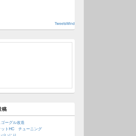
TweetsWind
投稿
ュゴーグル改造
オットHC チューニング
ャパいじり