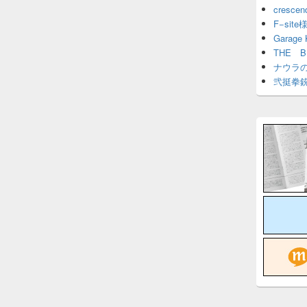
cresce
F−site
Garage
THE 
ナウラ
弐挺拳