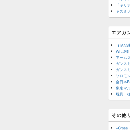
「ギリ
ヤスミ
エアガ
TiTAN
WILD様
アーム
ガンスミ
ガンス
ソロモ
全日本B
東京マ
玩具 様
その他
−Cross