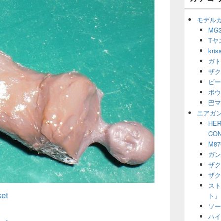
ー
ウ
シ
ィ
モデル
ョ
ジ
MG3
ン
ェ
Tヤ
ッ
ト
kr
エ
ガト
リ
ザク
ア
ビー
ボウ
巴マ
エアガ
HER
CO
M8
ガン
ザク
ザク
スト
et
ト』
ソー
ハイ