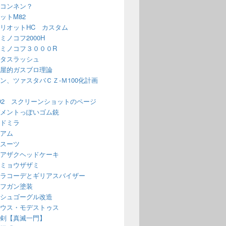
コンネン？
ットM82
リオットHC カスタム
ミノコフ2000H
ミノコフ３０００R
タスラッシュ
屋的ガスブロ理論
ン、ツァスタバＣＺ-Ｍ100化計画
O2 スクリーンショットのページ
メントっぽいゴム銃
ドミラ
アム
スーツ
アザクヘッドケーキ
ミョウザザミ
ラコーデとギリアスバイザー
フガン塗装
シュゴーグル改造
ウス・モデストゥス
剣【真滅一門】