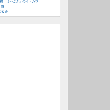
機「はやぶさ」のイトカワ
販売
70改造