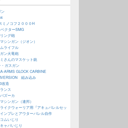
ガン
4
スミノコフ２０００H
issベクターSMG
リング砲
マシンガン（ジオン）
ムライフル
ガン火竜砲
ミさんのマスケット銃
ン・ガスガン
A-ARMS GLOCK CARBINE
NVERSION 組み込み
70改造
ランス
バズーカ
マシンガン（連邦）
ライクウォーリア用『アキュバレルセッ
インプレとアウターバレル自作
コムいじり
キャパいじり