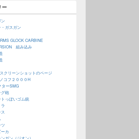
リー
ガン
ン・ガスガン
ARMS GLOCK CARBINE
ERSION 組み込み
造
造
 スクリーンショットのページ
ノコフ２０００H
ベクターSMG
ング砲
ントっぽいゴム銃
ミラ
ンス
ム
ーツ
ズーカ
シンガン（ジオン）