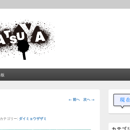
松屋
中や動画を交えて公開しています。
示板
メ
イ
画
← 前へ
次へ →
ン
像
サ
ナ
イ
ビ
ド
カテゴリー:
ダイミョウザザミ
ゲ
バ
カテゴ
ー