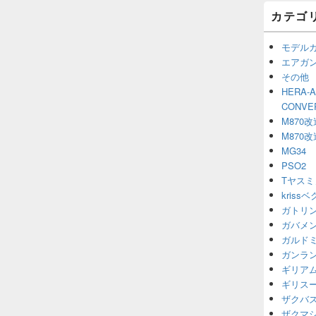
カテゴ
モデル
エアガ
その他
HERA-
CONV
M870改
M870改
MG34
PSO2
Tヤスミ
kriss
ガトリ
ガバメ
ガルド
ガンラ
ギリア
ギリス
ザクバ
ザクマ