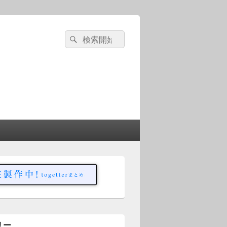
検
検
索
索
対
象:
リー