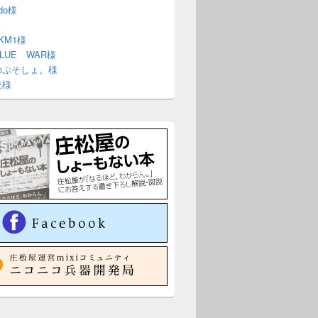
ndo様
様
 KM1様
BLUE WAR様
のぷそしょ。様
銃様