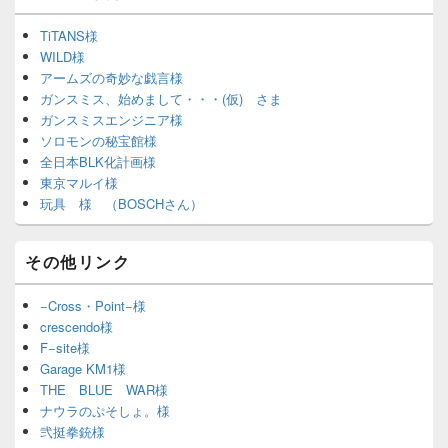
TiTANS様
WILD様
アームズの奇妙な戯言様
ガンスミス、始めまして・・・(仮) さま
ガンスミスエンジニア様
ソロモンの秘宝館様
全日本BLK化計画様
東京マルイ様
玩具 様 （BOSCHさん）
その他リンク
−Cross・Point−様
crescendo様
F−site様
Garage KM1様
THE BLUE WAR様
ナウラのぷそしょ。様
弐挺拳銃様