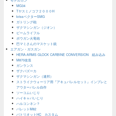
モデルガン
ェ
MG34
ッ
Tヤスミノコフ２０００H
ト
エ
krissベクターSMG
リ
ガトリング砲
ア
ザクマシンガン（ジオン）
ビームライフル
ボウガン火竜砲
巴マミさんのマスケット銃
エアガン・ガスガン
HERA-ARMS GLOCK CARBINE CONVERSION 組み込み
M870改造
ガンランス
ザクバズーカ
ザクマシンガン（連邦）
ストライクウォーリア用『アキュバレルセット』インプレと
アウターバレル自作
ソーコムいじり
ハイキャパいじり
ハルコンネン？
バレットM82
パトリオットHC カスタム