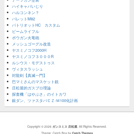
ハイキャパいじり
ハルコンネン？
バレットM82
パトリオットHC カスタム
ビームライフル
ボウガン火竜砲
メッシュゴーグル改造
ヤスミノコフ2000H
ヤスミノコフ３０００R
ルシウス・モデストゥス
ヴィタスラッシュ
封龍剣【真滅一門】
巴マミさんのマスケット銃
庄松屋的ガスブロ理論
探査機「はやぶさ」のイトカワ
銀ダン、ツァスタバＣＺ-Ｍ100化計画
Copyright © 2026
ガンスミス 庄松屋
. All Rights Reserved.
Theme: Catch Box by
Catch Themes