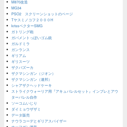
M870改造
MG34
PSO2 スクリーンショットのページ
Tヤスミノコフ２０００H
krissベクターSMG
ガトリング砲
ガバメントっぽいゴム銃
ガルドミラ
ガンランス
ギリアム
ギリスーツ
ザクバズーカ
ザクマシンガン（ジオン）
ザクマシンガン（連邦）
シャアザクヘッドケーキ
ストライクウォーリア用『アキュバレルセット』インプレとアウ
ターバレル自作
ソーコムいじり
ダイミョウザザミ
データ販売
ナウラコーデとギリアスバイザー
ナーフガン塗装