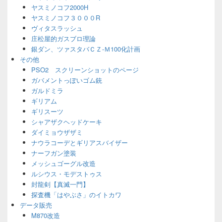
ヤスミノコフ2000H
ヤスミノコフ３０００R
ヴィタスラッシュ
庄松屋的ガスブロ理論
銀ダン、ツァスタバＣＺ-Ｍ100化計画
その他
PSO2 スクリーンショットのページ
ガバメントっぽいゴム銃
ガルドミラ
ギリアム
ギリスーツ
シャアザクヘッドケーキ
ダイミョウザザミ
ナウラコーデとギリアスバイザー
ナーフガン塗装
メッシュゴーグル改造
ルシウス・モデストゥス
封龍剣【真滅一門】
探査機「はやぶさ」のイトカワ
データ販売
M870改造