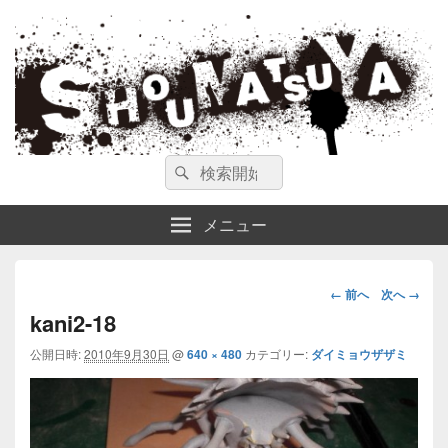
ガンスミス 庄松屋
庄松屋は様々なガンスミスを 製作途中や動画を交えて公開しています。
検
検
索
索
対
メニュー
象:
画
← 前へ
次へ →
像
kani2-18
ナ
公開日時:
2010年9月30日
@
640 × 480
カテゴリー:
ダイミョウザザミ
ビ
ゲ
ー
シ
ョ