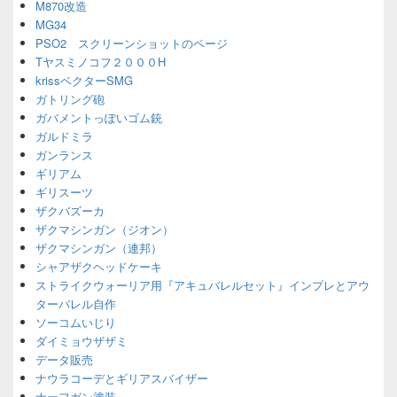
M870改造
MG34
PSO2 スクリーンショットのページ
Tヤスミノコフ２０００H
krissベクターSMG
ガトリング砲
ガバメントっぽいゴム銃
ガルドミラ
ガンランス
ギリアム
ギリスーツ
ザクバズーカ
ザクマシンガン（ジオン）
ザクマシンガン（連邦）
シャアザクヘッドケーキ
ストライクウォーリア用『アキュバレルセット』インプレとアウ
ターバレル自作
ソーコムいじり
ダイミョウザザミ
データ販売
ナウラコーデとギリアスバイザー
ナーフガン塗装