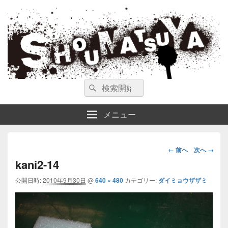
ガンスミス 庄松屋
庄松屋は様々なガンスミスを 製作途中や動画を交えて公開しています。
検
検
索
索
対
メニュー
象:
画
← 前へ
次へ →
像
kani2-14
ナ
公開日時:
2010年9月30日
@
640 × 480
カテゴリー:
ダイミョウザザミ
ビ
ゲ
ー
シ
ョ