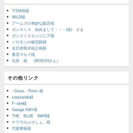
TiTANS様
WILD様
アームズの奇妙な戯言様
ガンスミス、始めまして・・・(仮) さま
ガンスミスエンジニア様
ソロモンの秘宝館様
全日本BLK化計画様
東京マルイ様
玩具 様 （BOSCHさん）
その他リンク
−Cross・Point−様
crescendo様
F−site様
Garage KM1様
THE BLUE WAR様
ナウラのぷそしょ。様
弐挺拳銃様