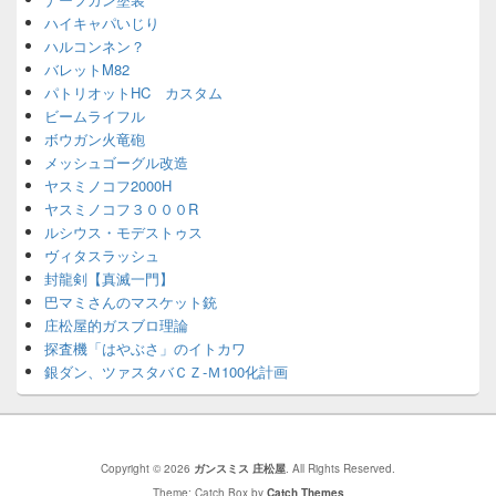
ハイキャパいじり
ハルコンネン？
バレットM82
パトリオットHC カスタム
ビームライフル
ボウガン火竜砲
メッシュゴーグル改造
ヤスミノコフ2000H
ヤスミノコフ３０００R
ルシウス・モデストゥス
ヴィタスラッシュ
封龍剣【真滅一門】
巴マミさんのマスケット銃
庄松屋的ガスブロ理論
探査機「はやぶさ」のイトカワ
銀ダン、ツァスタバＣＺ-Ｍ100化計画
Copyright © 2026
ガンスミス 庄松屋
. All Rights Reserved.
Theme: Catch Box by
Catch Themes