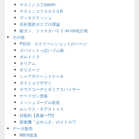
ヤスミノコフ2000H
ヤスミノコフ３０００R
ヴィタスラッシュ
庄松屋的ガスブロ理論
銀ダン、ツァスタバＣＺ-Ｍ100化計画
その他
PSO2 スクリーンショットのページ
ガバメントっぽいゴム銃
ガルドミラ
ギリアム
ギリスーツ
シャアザクヘッドケーキ
ダイミョウザザミ
ナウラコーデとギリアスバイザー
ナーフガン塗装
メッシュゴーグル改造
ルシウス・モデストゥス
封龍剣【真滅一門】
探査機「はやぶさ」のイトカワ
データ販売
M870改造