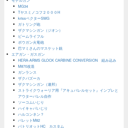
モデルガン
ェ
MG34
ッ
Tヤスミノコフ２０００H
ト
エ
krissベクターSMG
リ
ガトリング砲
ア
ザクマシンガン（ジオン）
ビームライフル
ボウガン火竜砲
巴マミさんのマスケット銃
エアガン・ガスガン
HERA-ARMS GLOCK CARBINE CONVERSION 組み込み
M870改造
ガンランス
ザクバズーカ
ザクマシンガン（連邦）
ストライクウォーリア用『アキュバレルセット』インプレと
アウターバレル自作
ソーコムいじり
ハイキャパいじり
ハルコンネン？
バレットM82
パトリオットHC カスタム