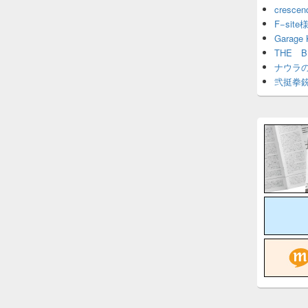
cresce
F−site
Garage
THE 
ナウラ
弐挺拳