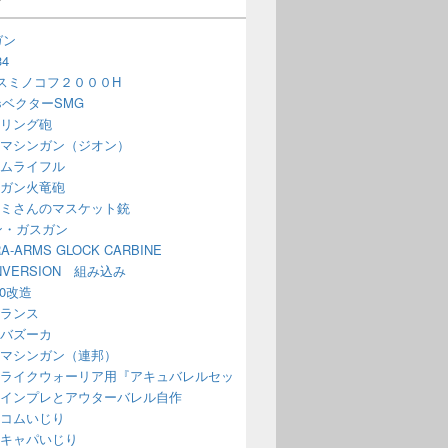
ガン
4
スミノコフ２０００H
issベクターSMG
リング砲
マシンガン（ジオン）
ムライフル
ガン火竜砲
ミさんのマスケット銃
ン・ガスガン
A-ARMS GLOCK CARBINE
NVERSION 組み込み
70改造
ランス
バズーカ
マシンガン（連邦）
ライクウォーリア用『アキュバレルセッ
インプレとアウターバレル自作
コムいじり
キャパいじり