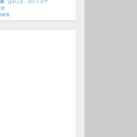
機「はやぶさ」のイトカワ
販売
70改造