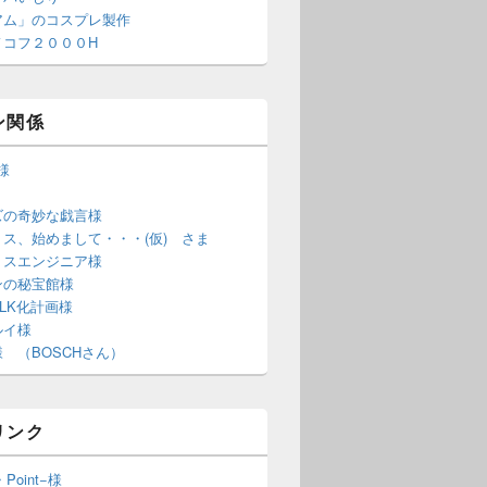
アム」のコスプレ製作
ノコフ２０００H
ン関係
S様
ズの奇妙な戯言様
ス、始めまして・・・(仮) さま
ミスエンジニア様
ンの秘宝館様
LK化計画様
ルイ様
 （BOSCHさん）
リンク
・Point−様