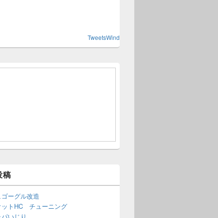
TweetsWind
投稿
ュゴーグル改造
オットHC チューニング
ャパいじり