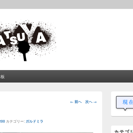
松屋
中や動画を交えて公開しています。
示板
メ
イ
画
← 前へ
次へ →
ン
像
サ
ナ
イ
ビ
ド
200
カテゴリー:
ガルドミラ
ゲ
バ
カテゴ
ー