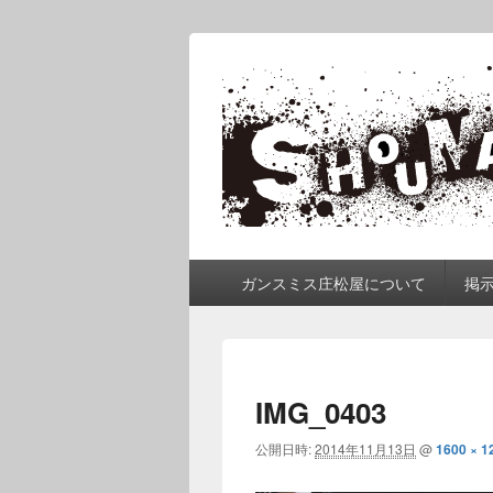
ガンスミス 庄
庄松屋は様々なガンスミスを 製作途
メ
ガンスミス庄松屋について
掲
イ
ン
メ
ニ
ュ
IMG_0403
ー
公開日時:
2014年11月13日
@
1600 × 1