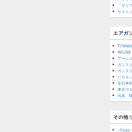
「ギリ
ヤスミ
エアガ
TiTAN
WILD様
アーム
ガンスミ
ガンス
ソロモ
全日本B
東京マ
玩具 様
その他
−Cross