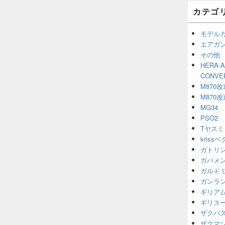
カテゴ
モデル
エアガ
その他
HERA-
CONV
M870改
M870改
MG34
PSO2
Tヤスミ
kriss
ガトリ
ガバメ
ガルド
ガンラ
ギリア
ギリス
ザクバ
ザクマ