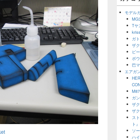
ー
ウ
シ
ィ
モデル
ョ
ジ
MG3
ン
ェ
Tヤ
ッ
ト
kr
エ
ガト
リ
ザク
ア
ビー
ボウ
巴マ
エアガ
HER
CO
M8
ガン
ザク
ザク
スト
ト』
ソー
et
ハイ