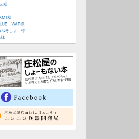
ndo様
様
 KM1様
BLUE WAR様
のぷそしょ。様
銃様