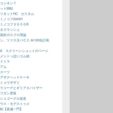
コンネン？
ットM82
リオットHC カスタム
ミノコフ2000H
ミノコフ３０００R
タスラッシュ
屋的ガスブロ理論
ン、ツァスタバＣＺ-Ｍ100化計画
O2 スクリーンショットのページ
メントっぽいゴム銃
ドミラ
アム
スーツ
アザクヘッドケーキ
ミョウザザミ
ラコーデとギリアスバイザー
フガン塗装
シュゴーグル改造
ウス・モデストゥス
剣【真滅一門】