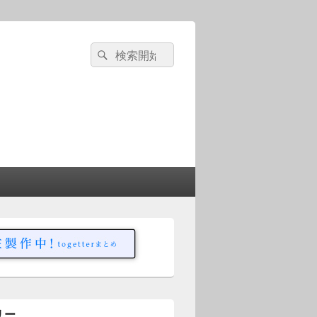
検
検
索
索
対
象:
リー