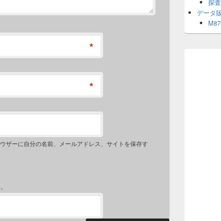
探査
データ
M8
*
*
ウザーに自分の名前、メールアドレス、サイトを保存す
い。