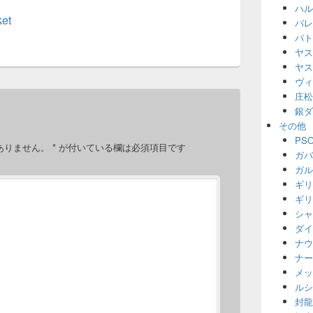
ハル
et
バレ
パト
ヤス
ヤス
ヴィ
庄松
銀ダ
その他
PS
ありません。
*
が付いている欄は必須項目です
ガバ
ガル
ギリ
ギリ
シャ
ダイ
ナウ
ナー
メッ
ルシ
封龍