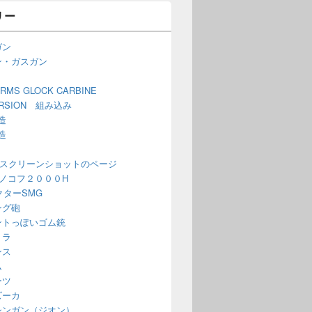
リー
ガン
ン・ガスガン
ARMS GLOCK CARBINE
ERSION 組み込み
造
造
 スクリーンショットのページ
ノコフ２０００H
ベクターSMG
ング砲
ントっぽいゴム銃
ミラ
ンス
ム
ーツ
ズーカ
シンガン（ジオン）