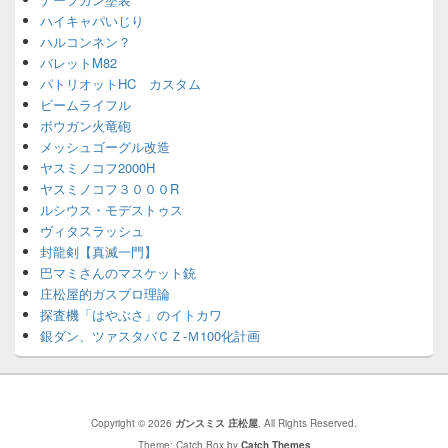
ハイキャパいじり
ハルコンネン？
バレットM82
パトリオットHC カスタム
ビームライフル
ボウガン火竜砲
メッシュゴーグル改造
ヤスミノコフ2000H
ヤスミノコフ３０００R
ルシウス・モデストゥス
ヴィタスラッシュ
封龍剣【真滅一門】
巴マミさんのマスケット銃
庄松屋的ガスブロ理論
探査機「はやぶさ」のイトカワ
銀ダン、ツァスタバＣＺ-Ｍ100化計画
Copyright © 2026
ガンスミス 庄松屋
. All Rights Reserved.
Theme: Catch Box by
Catch Themes