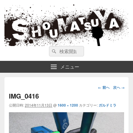
ガンスミス 庄松屋
庄松屋は様々なガンスミスを 製作途中や動画を交えて公開しています。
検
検
索
索
対
メニュー
象:
画
← 前へ
次へ →
像
IMG_0416
ナ
公開日時:
2014年11月13日
@
1600 × 1200
カテゴリー:
ビ
ガルドミラ
ゲ
ー
シ
ョ