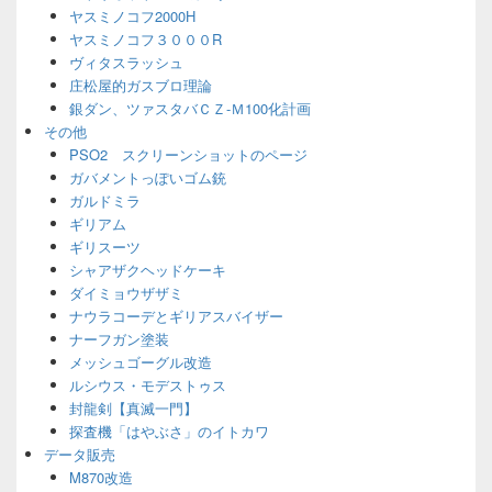
ヤスミノコフ2000H
ヤスミノコフ３０００R
ヴィタスラッシュ
庄松屋的ガスブロ理論
銀ダン、ツァスタバＣＺ-Ｍ100化計画
その他
PSO2 スクリーンショットのページ
ガバメントっぽいゴム銃
ガルドミラ
ギリアム
ギリスーツ
シャアザクヘッドケーキ
ダイミョウザザミ
ナウラコーデとギリアスバイザー
ナーフガン塗装
メッシュゴーグル改造
ルシウス・モデストゥス
封龍剣【真滅一門】
探査機「はやぶさ」のイトカワ
データ販売
M870改造