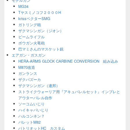
モデルガン
ェ
MG34
ッ
Tヤスミノコフ２０００H
ト
エ
krissベクターSMG
リ
ガトリング砲
ア
ザクマシンガン（ジオン）
ビームライフル
ボウガン火竜砲
巴マミさんのマスケット銃
エアガン・ガスガン
HERA-ARMS GLOCK CARBINE CONVERSION 組み込み
M870改造
ガンランス
ザクバズーカ
ザクマシンガン（連邦）
ストライクウォーリア用『アキュバレルセット』インプレと
アウターバレル自作
ソーコムいじり
ハイキャパいじり
ハルコンネン？
バレットM82
パトリオットHC カスタム