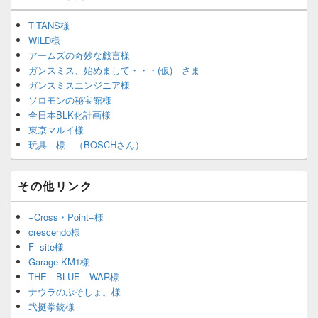
TiTANS様
WILD様
アームズの奇妙な戯言様
ガンスミス、始めまして・・・(仮) さま
ガンスミスエンジニア様
ソロモンの秘宝館様
全日本BLK化計画様
東京マルイ様
玩具 様 （BOSCHさん）
その他リンク
−Cross・Point−様
crescendo様
F−site様
Garage KM1様
THE BLUE WAR様
ナウラのぷそしょ。様
弐挺拳銃様