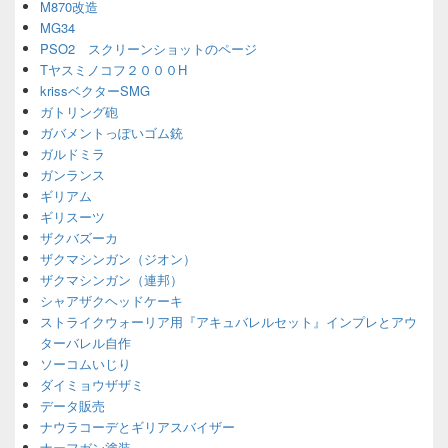
M870改造
MG34
PSO2 スクリーンショットのページ
Tヤスミノコフ２０００H
krissベクターSMG
ガトリング砲
ガバメントっぽいゴム銃
ガルドミラ
ガンランス
ギリアム
ギリスーツ
ザクバズーカ
ザクマシンガン（ジオン）
ザクマシンガン（連邦）
シャアザクヘッドケーキ
ストライクウォーリア用『アキュバレルセット』インプレとアウ
ターバレル自作
ソーコムいじり
ダイミョウザザミ
データ販売
ナウラコーデとギリアスバイザー
ナーフガン塗装