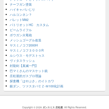
ナーフガン塗装
ハイキャパいじり
ハルコンネン？
バレットM82
パトリオットHC カスタム
ビームライフル
ボウガン火竜砲
メッシュゴーグル改造
ヤスミノコフ2000H
ヤスミノコフ３０００R
ルシウス・モデストゥス
ヴィタスラッシュ
封龍剣【真滅一門】
巴マミさんのマスケット銃
庄松屋的ガスブロ理論
探査機「はやぶさ」のイトカワ
銀ダン、ツァスタバＣＺ-Ｍ100化計画
Copyright © 2026
ガンスミス 庄松屋
. All Rights Reserved.