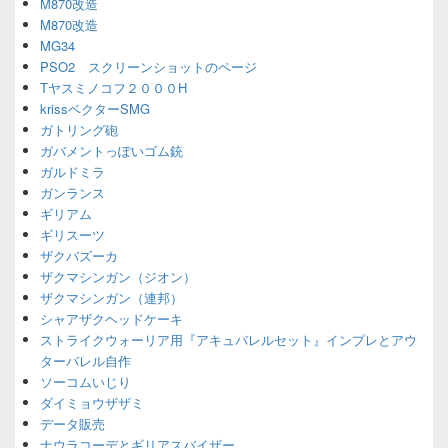
M870改造
M870改造
MG34
PSO2 スクリーンショットのページ
Tヤスミノコフ２０００H
krissベクターSMG
ガトリング砲
ガバメントっぽいゴム銃
ガルドミラ
ガンランス
ギリアム
ギリスーツ
ザクバズーカ
ザクマシンガン（ジオン）
ザクマシンガン（連邦）
シャアザクヘッドケーキ
ストライクウォーリア用『アキュバレルセット』インプレとアウ
ターバレル自作
ソーコムいじり
ダイミョウザザミ
データ販売
ナウラコーデとギリアスバイザー