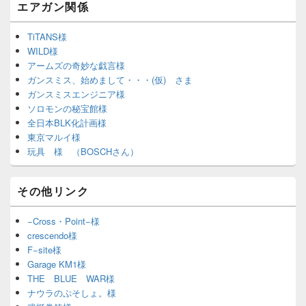
エアガン関係
TiTANS様
WILD様
アームズの奇妙な戯言様
ガンスミス、始めまして・・・(仮) さま
ガンスミスエンジニア様
ソロモンの秘宝館様
全日本BLK化計画様
東京マルイ様
玩具 様 （BOSCHさん）
その他リンク
−Cross・Point−様
crescendo様
F−site様
Garage KM1様
THE BLUE WAR様
ナウラのぷそしょ。様