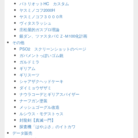
パトリオットHC カスタム
ヤスミノコフ2000H
ヤスミノコフ３０００R
ヴィタスラッシュ
庄松屋的ガスブロ理論
銀ダン、ツァスタバＣＺ-Ｍ100化計画
その他
PSO2 スクリーンショットのページ
ガバメントっぽいゴム銃
ガルドミラ
ギリアム
ギリスーツ
シャアザクヘッドケーキ
ダイミョウザザミ
ナウラコーデとギリアスバイザー
ナーフガン塗装
メッシュゴーグル改造
ルシウス・モデストゥス
封龍剣【真滅一門】
探査機「はやぶさ」のイトカワ
データ販売