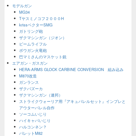
ジ
モデルガン
ェ
MG34
ッ
Tヤスミノコフ２０００H
ト
エ
krissベクターSMG
リ
ガトリング砲
ア
ザクマシンガン（ジオン）
ビームライフル
ボウガン火竜砲
巴マミさんのマスケット銃
エアガン・ガスガン
HERA-ARMS GLOCK CARBINE CONVERSION 組み込み
M870改造
ガンランス
ザクバズーカ
ザクマシンガン（連邦）
ストライクウォーリア用『アキュバレルセット』インプレと
アウターバレル自作
ソーコムいじり
ハイキャパいじり
ハルコンネン？
バレットM82