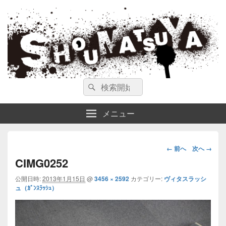
ガンスミス 庄松屋
庄松屋は様々なガンスミスを 製作途中や動画を交えて公開しています。
検
検
索
索
対
メニュー
象:
画
← 前へ
次へ →
像
CIMG0252
ナ
公開日時:
2013年1月15日
@
3456 × 2592
カテゴリー:
ヴィタスラッシ
ビ
ュ（ｶﾞﾝｽﾗｯｼｭ）
ゲ
ー
シ
ョ