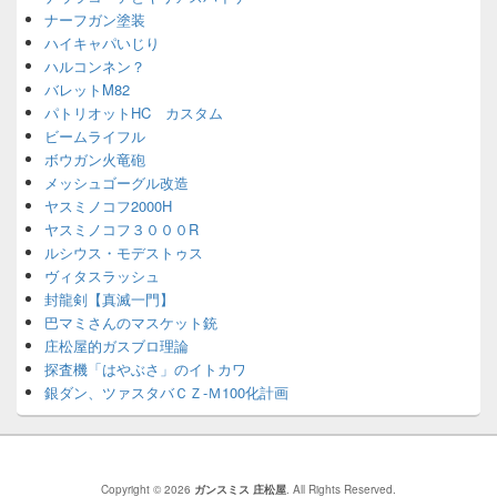
ナーフガン塗装
ハイキャパいじり
ハルコンネン？
バレットM82
パトリオットHC カスタム
ビームライフル
ボウガン火竜砲
メッシュゴーグル改造
ヤスミノコフ2000H
ヤスミノコフ３０００R
ルシウス・モデストゥス
ヴィタスラッシュ
封龍剣【真滅一門】
巴マミさんのマスケット銃
庄松屋的ガスブロ理論
探査機「はやぶさ」のイトカワ
銀ダン、ツァスタバＣＺ-Ｍ100化計画
Copyright © 2026
ガンスミス 庄松屋
. All Rights Reserved.