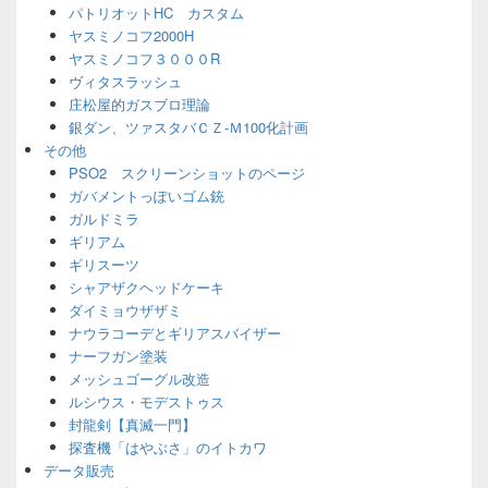
パトリオットHC カスタム
ヤスミノコフ2000H
ヤスミノコフ３０００R
ヴィタスラッシュ
庄松屋的ガスブロ理論
銀ダン、ツァスタバＣＺ-Ｍ100化計画
その他
PSO2 スクリーンショットのページ
ガバメントっぽいゴム銃
ガルドミラ
ギリアム
ギリスーツ
シャアザクヘッドケーキ
ダイミョウザザミ
ナウラコーデとギリアスバイザー
ナーフガン塗装
メッシュゴーグル改造
ルシウス・モデストゥス
封龍剣【真滅一門】
探査機「はやぶさ」のイトカワ
データ販売