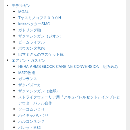
ジ
モデルガン
ェ
MG34
ッ
Tヤスミノコフ２０００H
ト
エ
krissベクターSMG
リ
ガトリング砲
ア
ザクマシンガン（ジオン）
ビームライフル
ボウガン火竜砲
巴マミさんのマスケット銃
エアガン・ガスガン
HERA-ARMS GLOCK CARBINE CONVERSION 組み込み
M870改造
ガンランス
ザクバズーカ
ザクマシンガン（連邦）
ストライクウォーリア用『アキュバレルセット』インプレと
アウターバレル自作
ソーコムいじり
ハイキャパいじり
ハルコンネン？
バレットM82