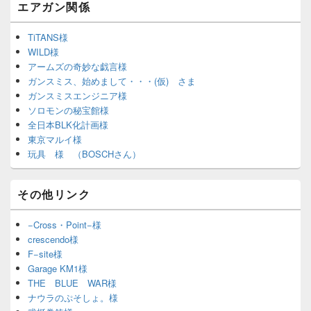
エアガン関係
TiTANS様
WILD様
アームズの奇妙な戯言様
ガンスミス、始めまして・・・(仮) さま
ガンスミスエンジニア様
ソロモンの秘宝館様
全日本BLK化計画様
東京マルイ様
玩具 様 （BOSCHさん）
その他リンク
−Cross・Point−様
crescendo様
F−site様
Garage KM1様
THE BLUE WAR様
ナウラのぷそしょ。様