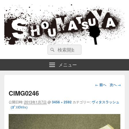
ガンスミス 庄松屋
庄松屋は様々なガンスミスを 製作途中や動画を交えて公開しています。
検
検
索
索
対
メニュー
象:
画
← 前へ
次へ →
像
CIMG0246
ナ
公開日時:
2013年1月7日
@
3456 × 2592
カテゴリー:
ヴィタスラッシュ
ビ
（ｶﾞﾝｽﾗｯｼｭ）
ゲ
ー
シ
ョ