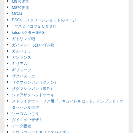
M870改造
M870改造
MG34
PSO2 スクリーンショットのページ
Tヤスミノコフ２０００H
krissベクターSMG
ガトリング砲
ガバメントっぽいゴム銃
ガルドミラ
ガンランス
ギリアム
ギリスーツ
ザクバズーカ
ザクマシンガン（ジオン）
ザクマシンガン（連邦）
シャアザクヘッドケーキ
ストライクウォーリア用『アキュバレルセット』インプレとアウ
ターバレル自作
ソーコムいじり
ダイミョウザザミ
データ販売
ナウラコーデとギリアスバイザー