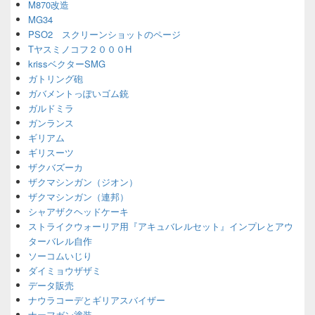
M870改造
MG34
PSO2 スクリーンショットのページ
Tヤスミノコフ２０００H
krissベクターSMG
ガトリング砲
ガバメントっぽいゴム銃
ガルドミラ
ガンランス
ギリアム
ギリスーツ
ザクバズーカ
ザクマシンガン（ジオン）
ザクマシンガン（連邦）
シャアザクヘッドケーキ
ストライクウォーリア用『アキュバレルセット』インプレとアウ
ターバレル自作
ソーコムいじり
ダイミョウザザミ
データ販売
ナウラコーデとギリアスバイザー
ナーフガン塗装