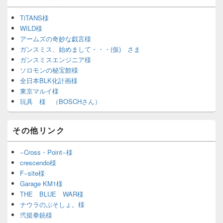
TiTANS様
WILD様
アームズの奇妙な戯言様
ガンスミス、始めまして・・・(仮) さま
ガンスミスエンジニア様
ソロモンの秘宝館様
全日本BLK化計画様
東京マルイ様
玩具 様 （BOSCHさん）
その他リンク
−Cross・Point−様
crescendo様
F−site様
Garage KM1様
THE BLUE WAR様
ナウラのぷそしょ。様
弐挺拳銃様