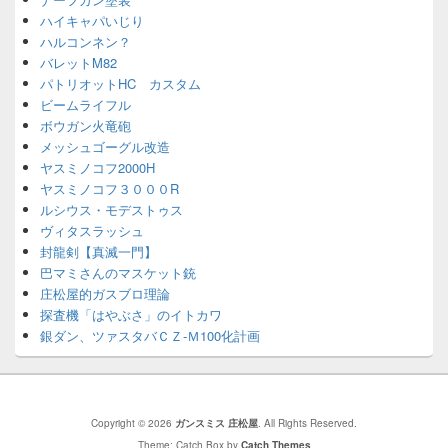
ハイキャパいじり
ハルコンネン？
バレットM82
パトリオットHC カスタム
ビームライフル
ボウガン火竜砲
メッシュゴーグル改造
ヤスミノコフ2000H
ヤスミノコフ３０００R
ルシウス・モデストゥス
ヴィタスラッシュ
封龍剣【真滅一門】
巴マミさんのマスケット銃
庄松屋的ガスブロ理論
探査機「はやぶさ」のイトカワ
銀ダン、ツァスタバＣＺ-Ｍ100化計画
Copyright © 2026
ガンスミス 庄松屋
. All Rights Reserved.
Theme: Catch Box by
Catch Themes