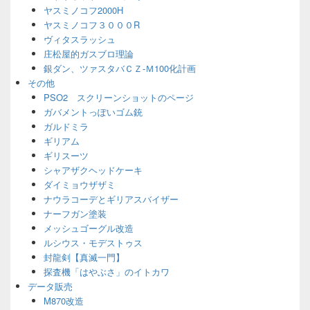
ヤスミノコフ2000H
ヤスミノコフ３０００R
ヴィタスラッシュ
庄松屋的ガスブロ理論
銀ダン、ツァスタバＣＺ-Ｍ100化計画
その他
PSO2 スクリーンショットのページ
ガバメントっぽいゴム銃
ガルドミラ
ギリアム
ギリスーツ
シャアザクヘッドケーキ
ダイミョウザザミ
ナウラコーデとギリアスバイザー
ナーフガン塗装
メッシュゴーグル改造
ルシウス・モデストゥス
封龍剣【真滅一門】
探査機「はやぶさ」のイトカワ
データ販売
M870改造