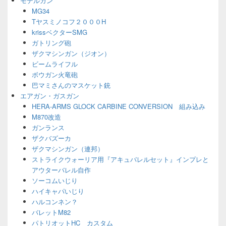
モデルガン
ェ
MG34
ッ
Tヤスミノコフ２０００H
ト
エ
krissベクターSMG
リ
ガトリング砲
ア
ザクマシンガン（ジオン）
ビームライフル
ボウガン火竜砲
巴マミさんのマスケット銃
エアガン・ガスガン
HERA-ARMS GLOCK CARBINE CONVERSION 組み込み
M870改造
ガンランス
ザクバズーカ
ザクマシンガン（連邦）
ストライクウォーリア用『アキュバレルセット』インプレと
アウターバレル自作
ソーコムいじり
ハイキャパいじり
ハルコンネン？
バレットM82
パトリオットHC カスタム