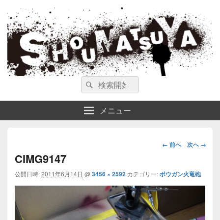
ガンスミス 庄松屋
庄松屋は様々なガンスミスを 製作途中や動画を交えて公開しています。
検
検
索
索
対
メニュー
象:
画
← 前へ
次へ →
像
CIMG9147
ナ
公開日時:
2011年6月14日
@
3456 × 2592
カテゴリー:
ボウガン火竜砲
ビ
ゲ
ー
シ
ョ