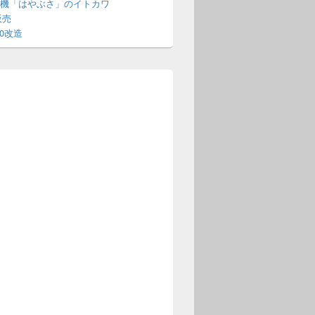
機「はやぶさ」のイトカワ
販売
70改造