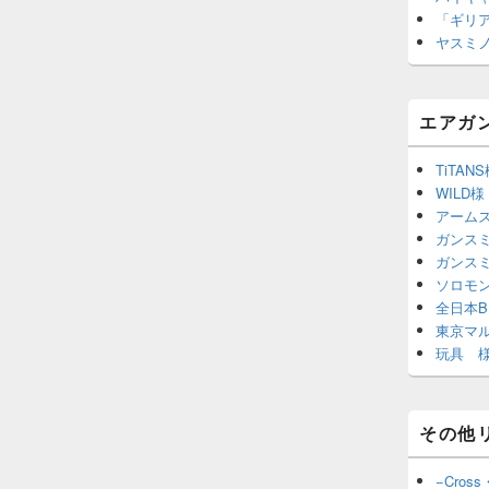
「ギリ
ヤスミ
エアガ
TiTAN
WILD様
アーム
ガンスミ
ガンス
ソロモ
全日本B
東京マ
玩具 様
その他
−Cross