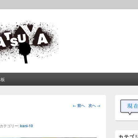
松屋
中や動画を交えて公開しています。
示板
メ
イ
画
← 前へ
次へ →
ン
像
サ
ナ
イ
ビ
ド
カテゴリー:
kani-10
ゲ
バ
カテゴ
ー