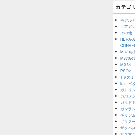
カテゴ
モデル
エアガ
その他
HERA-
CONV
M870改
M870改
MG34
PSO2
Tヤスミ
kriss
ガトリ
ガバメ
ガルド
ガンラ
ギリア
ギリス
ザクバ
ザクマ