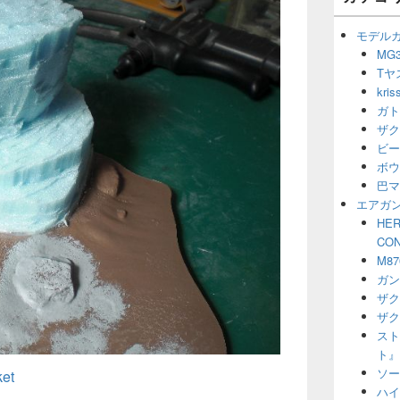
ー
ウ
シ
ィ
モデル
ョ
ジ
MG3
ン
ェ
Tヤ
ッ
ト
kr
エ
ガト
リ
ザク
ア
ビー
ボウ
巴マ
エアガ
HER
CO
M8
ガン
ザク
ザク
スト
ト』
ソー
et
ハイ