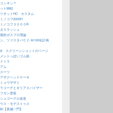
コンネン？
ットM82
リオットHC カスタム
ミノコフ2000H
ミノコフ３０００R
タスラッシュ
屋的ガスブロ理論
ン、ツァスタバＣＺ-Ｍ100化計画
O2 スクリーンショットのページ
メントっぽいゴム銃
ドミラ
アム
スーツ
アザクヘッドケーキ
ミョウザザミ
ラコーデとギリアスバイザー
フガン塗装
シュゴーグル改造
ウス・モデストゥス
剣【真滅一門】