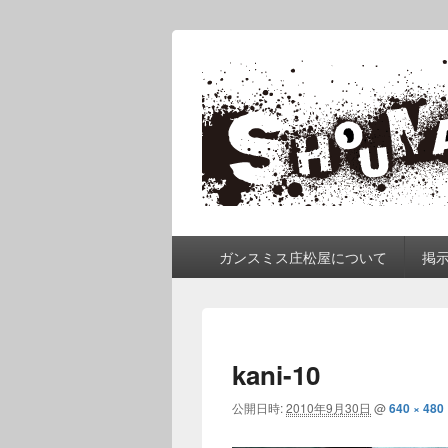
ガンスミス 庄
庄松屋は様々なガンスミスを 製作途
メ
ガンスミス庄松屋について
掲
イ
ン
メ
ニ
ュ
kani-10
ー
公開日時:
2010年9月30日
@
640 × 480