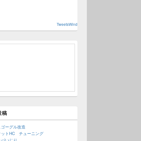
TweetsWind
投稿
ュゴーグル改造
オットHC チューニング
ャパいじり