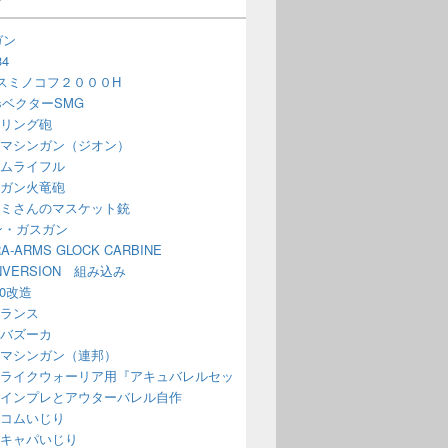
ガン
4
スミノコフ２０００H
issベクターSMG
リング砲
マシンガン（ジオン）
ムライフル
ガン火竜砲
ミさんのマスケット銃
ン・ガスガン
A-ARMS GLOCK CARBINE
NVERSION 組み込み
70改造
ランス
バズーカ
マシンガン（連邦）
ライクウォーリア用『アキュバレルセッ
インプレとアウターバレル自作
コムいじり
キャパいじり