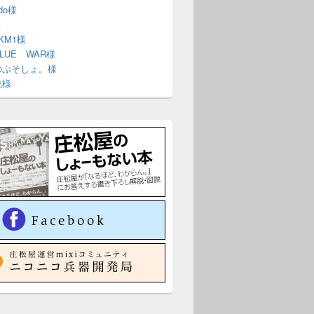
ndo様
様
 KM1様
BLUE WAR様
のぷそしょ。様
銃様