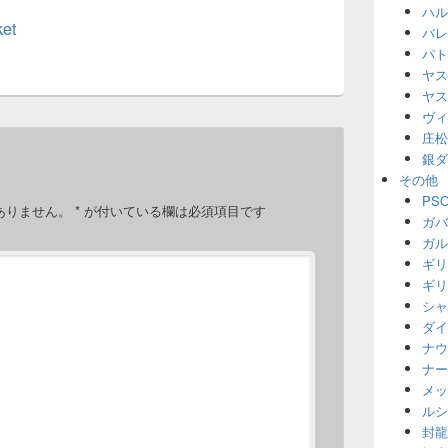
ハル
et
バレ
パト
ヤス
ヤス
ヴィ
庄松
銀ダ
その他
PS
ありません。
*
が付いている欄は必須項目です
ガバ
ガル
ギリ
ギリ
シャ
ダイ
ナウ
ナー
メッ
ルシ
封龍