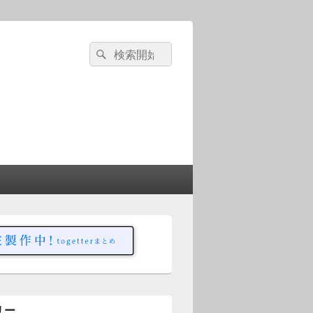
検
検
索
索
対
象:
リー