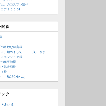
アム」のコスプレ製作
ノコフ２０００H
ン関係
S様
ズの奇妙な戯言様
ス、始めまして・・・(仮) さま
ミスエンジニア様
ンの秘宝館様
LK化計画様
ルイ様
 （BOSCHさん）
リンク
・Point−様