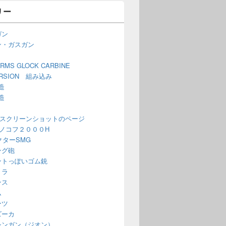
リー
ガン
ン・ガスガン
ARMS GLOCK CARBINE
ERSION 組み込み
造
造
 スクリーンショットのページ
ノコフ２０００H
ベクターSMG
ング砲
ントっぽいゴム銃
ミラ
ンス
ム
ーツ
ズーカ
シンガン（ジオン）