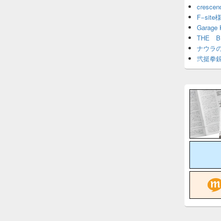
cresce
F−site
Garage
THE 
ナウラ
弐挺拳