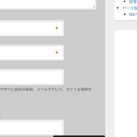
探査
データ
M8
*
*
ウザーに自分の名前、メールアドレス、サイトを保存す
い。