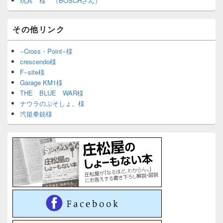
玩具 様 （BOSCHさん）
その他リンク
−Cross・Point−様
crescendo様
F−site様
Garage KM1様
THE BLUE WAR様
ナウラのぷそしょ。様
弐挺拳銃様