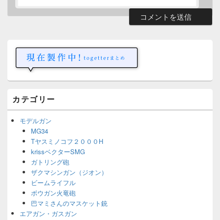
メ
イ
ン
サ
イ
ド
バ
ー
カテゴリー
ウ
ィ
ジ
モデルガン
ェ
MG34
ッ
Tヤスミノコフ２０００H
ト
エ
krissベクターSMG
リ
ガトリング砲
ア
ザクマシンガン（ジオン）
ビームライフル
ボウガン火竜砲
巴マミさんのマスケット銃
エアガン・ガスガン