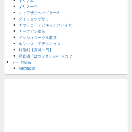
ギリアム
ギリスーツ
シャアザクヘッドケーキ
ダイミョウザザミ
ナウラコーデとギリアスバイザー
ナーフガン塗装
メッシュゴーグル改造
ルシウス・モデストゥス
封龍剣【真滅一門】
探査機「はやぶさ」のイトカワ
データ販売
M870改造