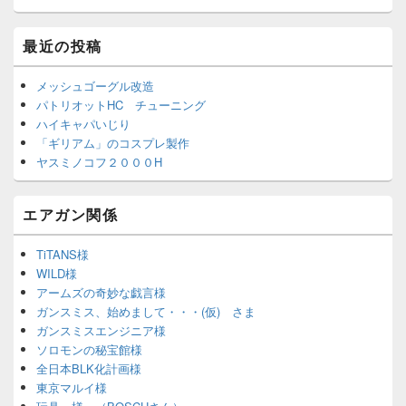
最近の投稿
メッシュゴーグル改造
パトリオットHC チューニング
ハイキャパいじり
「ギリアム」のコスプレ製作
ヤスミノコフ２０００H
エアガン関係
TiTANS様
WILD様
アームズの奇妙な戯言様
ガンスミス、始めまして・・・(仮) さま
ガンスミスエンジニア様
ソロモンの秘宝館様
全日本BLK化計画様
東京マルイ様