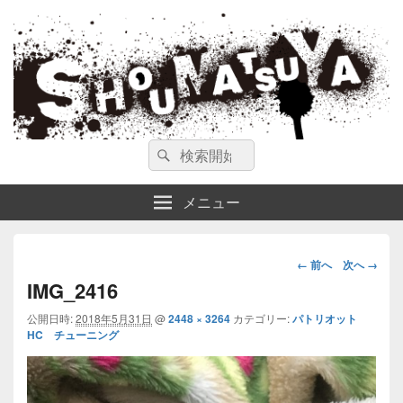
ガンスミス 庄松屋
庄松屋は様々なガンスミスを 製作途中や動画を交えて公開しています。
検
検
索
索
対
メニュー
象:
画
← 前へ
次へ →
像
IMG_2416
ナ
公開日時:
2018年5月31日
@
2448 × 3264
カテゴリー:
パトリオット
ビ
HC チューニング
ゲ
ー
シ
ョ