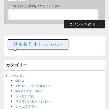
上に表示された文字を入力してください。
メ
イ
ン
サ
イ
ド
バ
ー
カテゴリー
ウ
ィ
ジ
モデルガン
ェ
MG34
ッ
Tヤスミノコフ２０００H
ト
エ
krissベクターSMG
リ
ガトリング砲
ア
ザクマシンガン（ジオン）
ビームライフル