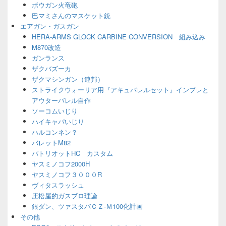
ボウガン火竜砲
巴マミさんのマスケット銃
エアガン・ガスガン
HERA-ARMS GLOCK CARBINE CONVERSION 組み込み
M870改造
ガンランス
ザクバズーカ
ザクマシンガン（連邦）
ストライクウォーリア用『アキュバレルセット』インプレと
アウターバレル自作
ソーコムいじり
ハイキャパいじり
ハルコンネン？
バレットM82
パトリオットHC カスタム
ヤスミノコフ2000H
ヤスミノコフ３０００R
ヴィタスラッシュ
庄松屋的ガスブロ理論
銀ダン、ツァスタバＣＺ-Ｍ100化計画
その他