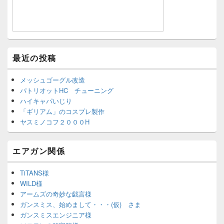
最近の投稿
メッシュゴーグル改造
パトリオットHC チューニング
ハイキャパいじり
「ギリアム」のコスプレ製作
ヤスミノコフ２０００H
エアガン関係
TiTANS様
WILD様
アームズの奇妙な戯言様
ガンスミス、始めまして・・・(仮) さま
ガンスミスエンジニア様