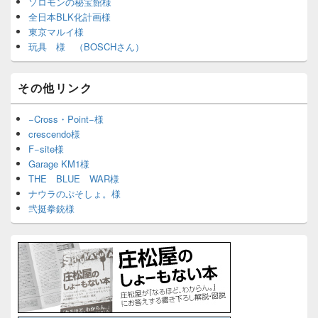
ソロモンの秘宝館様
全日本BLK化計画様
東京マルイ様
玩具 様 （BOSCHさん）
その他リンク
−Cross・Point−様
crescendo様
F−site様
Garage KM1様
THE BLUE WAR様
ナウラのぷそしょ。様
弐挺拳銃様