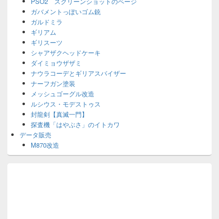
PSO2 スクリーンショットのページ
ガバメントっぽいゴム銃
ガルドミラ
ギリアム
ギリスーツ
シャアザクヘッドケーキ
ダイミョウザザミ
ナウラコーデとギリアスバイザー
ナーフガン塗装
メッシュゴーグル改造
ルシウス・モデストゥス
封龍剣【真滅一門】
探査機「はやぶさ」のイトカワ
データ販売
M870改造