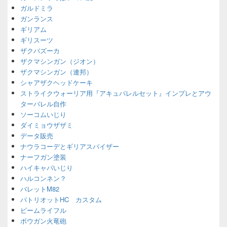
ガルドミラ
ガンランス
ギリアム
ギリスーツ
ザクバズーカ
ザクマシンガン（ジオン）
ザクマシンガン（連邦）
シャアザクヘッドケーキ
ストライクウォーリア用『アキュバレルセット』インプレとアウ
ターバレル自作
ソーコムいじり
ダイミョウザザミ
データ販売
ナウラコーデとギリアスバイザー
ナーフガン塗装
ハイキャパいじり
ハルコンネン？
バレットM82
パトリオットHC カスタム
ビームライフル
ボウガン火竜砲