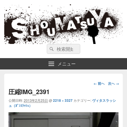
ガンスミス 庄松屋
庄松屋は様々なガンスミスを 製作途中や動画を交えて公開しています。
検
検
索
索
対
メニュー
象:
画
← 前へ
次へ →
像
圧縮IMG_2391
ナ
公開日時:
2013年2月25日
@
2218 × 3327
カテゴリー:
ヴィタスラッシ
ビ
ュ（ｶﾞﾝｽﾗｯｼｭ）
ゲ
ー
シ
ョ