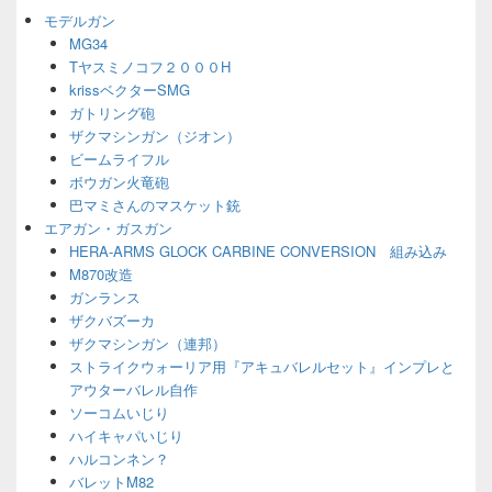
ジ
モデルガン
ェ
MG34
ッ
Tヤスミノコフ２０００H
ト
エ
krissベクターSMG
リ
ガトリング砲
ア
ザクマシンガン（ジオン）
ビームライフル
ボウガン火竜砲
巴マミさんのマスケット銃
エアガン・ガスガン
HERA-ARMS GLOCK CARBINE CONVERSION 組み込み
M870改造
ガンランス
ザクバズーカ
ザクマシンガン（連邦）
ストライクウォーリア用『アキュバレルセット』インプレと
アウターバレル自作
ソーコムいじり
ハイキャパいじり
ハルコンネン？
バレットM82