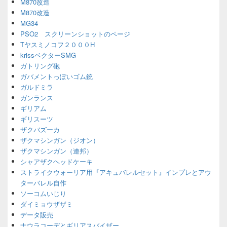
M870改造
M870改造
MG34
PSO2 スクリーンショットのページ
Tヤスミノコフ２０００H
krissベクターSMG
ガトリング砲
ガバメントっぽいゴム銃
ガルドミラ
ガンランス
ギリアム
ギリスーツ
ザクバズーカ
ザクマシンガン（ジオン）
ザクマシンガン（連邦）
シャアザクヘッドケーキ
ストライクウォーリア用『アキュバレルセット』インプレとアウ
ターバレル自作
ソーコムいじり
ダイミョウザザミ
データ販売
ナウラコーデとギリアスバイザー