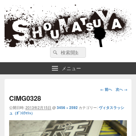
ガンスミス 庄松屋
庄松屋は様々なガンスミスを 製作途中や動画を交えて公開しています。
検
検
索
索
対
メニュー
象:
画
← 前へ
次へ →
像
CIMG0328
ナ
公開日時:
2013年2月15日
@
3456 × 2592
カテゴリー:
ヴィタスラッシ
ビ
ュ（ｶﾞﾝｽﾗｯｼｭ）
ゲ
ー
シ
ョ