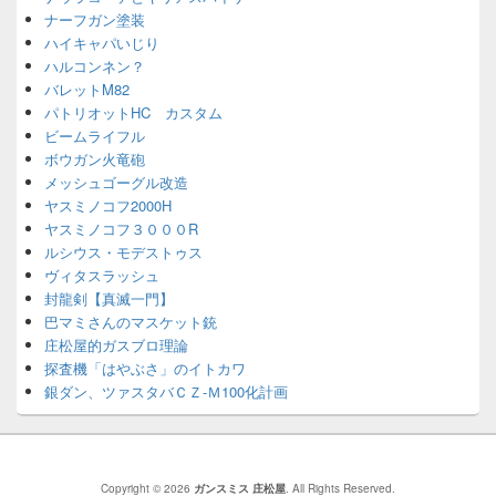
ナーフガン塗装
ハイキャパいじり
ハルコンネン？
バレットM82
パトリオットHC カスタム
ビームライフル
ボウガン火竜砲
メッシュゴーグル改造
ヤスミノコフ2000H
ヤスミノコフ３０００R
ルシウス・モデストゥス
ヴィタスラッシュ
封龍剣【真滅一門】
巴マミさんのマスケット銃
庄松屋的ガスブロ理論
探査機「はやぶさ」のイトカワ
銀ダン、ツァスタバＣＺ-Ｍ100化計画
Copyright © 2026
ガンスミス 庄松屋
. All Rights Reserved.