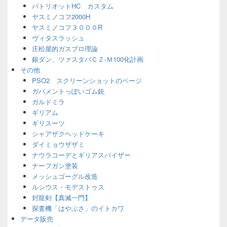
パトリオットHC カスタム
ヤスミノコフ2000H
ヤスミノコフ３０００R
ヴィタスラッシュ
庄松屋的ガスブロ理論
銀ダン、ツァスタバＣＺ-Ｍ100化計画
その他
PSO2 スクリーンショットのページ
ガバメントっぽいゴム銃
ガルドミラ
ギリアム
ギリスーツ
シャアザクヘッドケーキ
ダイミョウザザミ
ナウラコーデとギリアスバイザー
ナーフガン塗装
メッシュゴーグル改造
ルシウス・モデストゥス
封龍剣【真滅一門】
探査機「はやぶさ」のイトカワ
データ販売