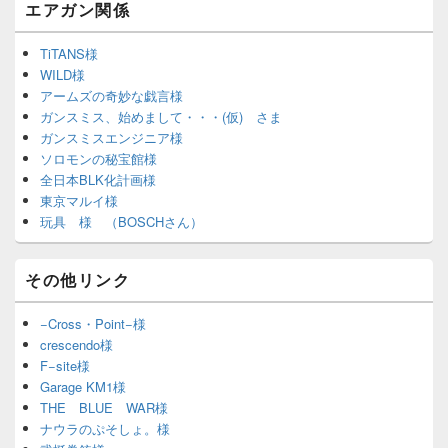
エアガン関係
TiTANS様
WILD様
アームズの奇妙な戯言様
ガンスミス、始めまして・・・(仮) さま
ガンスミスエンジニア様
ソロモンの秘宝館様
全日本BLK化計画様
東京マルイ様
玩具 様 （BOSCHさん）
その他リンク
−Cross・Point−様
crescendo様
F−site様
Garage KM1様
THE BLUE WAR様
ナウラのぷそしょ。様