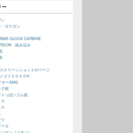
リー
ガン
ン・ガスガン
ARMS GLOCK CARBINE
ERSION 組み込み
造
造
 スクリーンショットのページ
ノコフ２０００H
ベクターSMG
ング砲
ントっぽいゴム銃
ミラ
ンス
ム
ーツ
ズーカ
シンガン（ジオン）