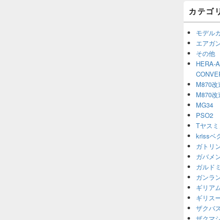
カテゴ
モデル
エアガ
その他
HERA-
CONV
M870改
M870改
MG34
PSO2
Tヤスミ
kriss
ガトリ
ガバメ
ガルド
ガンラ
ギリア
ギリス
ザクバ
ザクマ