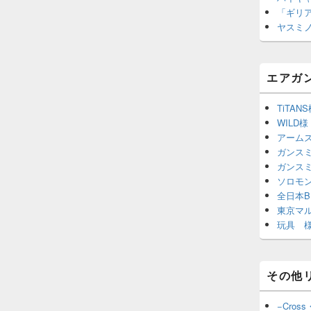
「ギリ
ヤスミ
エアガ
TiTAN
WILD様
アーム
ガンスミ
ガンス
ソロモ
全日本B
東京マ
玩具 様
その他
−Cross