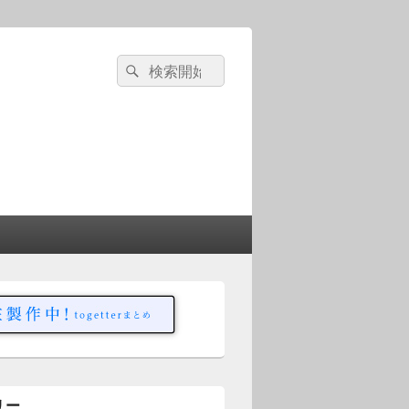
検
検
索
索
対
象:
リー