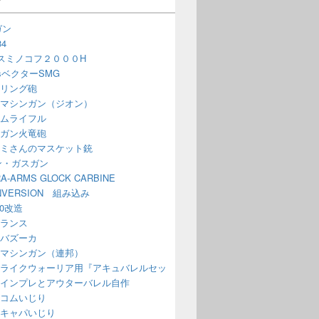
ガン
4
スミノコフ２０００H
issベクターSMG
リング砲
マシンガン（ジオン）
ムライフル
ガン火竜砲
ミさんのマスケット銃
ン・ガスガン
A-ARMS GLOCK CARBINE
NVERSION 組み込み
70改造
ランス
バズーカ
マシンガン（連邦）
ライクウォーリア用『アキュバレルセッ
インプレとアウターバレル自作
コムいじり
キャパいじり