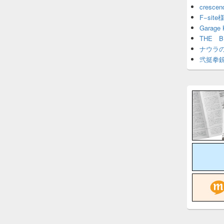
cresce
F−site
Garage
THE 
ナウラ
弐挺拳