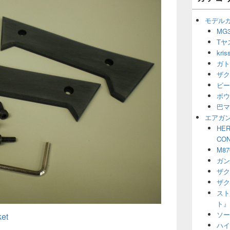
ー
ウ
シ
ィ
モデル
ョ
ジ
MG3
ン
ェ
Tヤ
ッ
ト
kr
エ
ガト
リ
ザク
ア
ビー
ボウ
巴マ
エアガ
HER
CO
M8
ガン
ザク
ザク
スト
ト』
ソー
et
ハイ