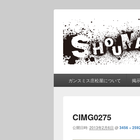
ガンスミス 庄
庄松屋は様々なガンスミスを 製作途
メ
ガンスミス庄松屋について
掲
イ
ン
メ
ニ
ュ
CIMG0275
ー
公開日時:
2013年2月6日
@
3456 × 259