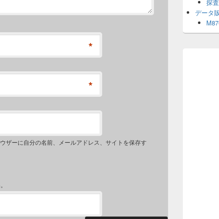
探査
データ
M8
*
*
ウザーに自分の名前、メールアドレス、サイトを保存す
い。