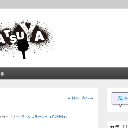
松屋
中や動画を交えて公開しています。
示板
メ
イ
画
← 前へ
次へ →
ン
像
サ
ナ
イ
ビ
ド
2
カテゴリー:
ヴィタスラッシュ（ｶﾞﾝｽﾗｯｼｭ）
ゲ
バ
カテゴ
ー