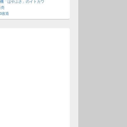
機「はやぶさ」のイトカワ
販売
70改造