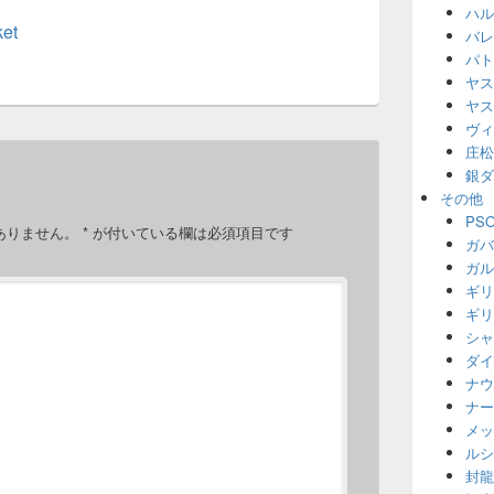
ハル
et
バレ
パト
ヤス
ヤス
ヴィ
庄松
銀ダ
その他
PS
ありません。
*
が付いている欄は必須項目です
ガバ
ガル
ギリ
ギリ
シャ
ダイ
ナウ
ナー
メッ
ルシ
封龍