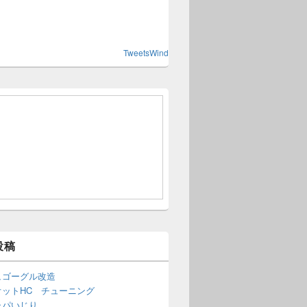
TweetsWind
投稿
ュゴーグル改造
オットHC チューニング
ャパいじり