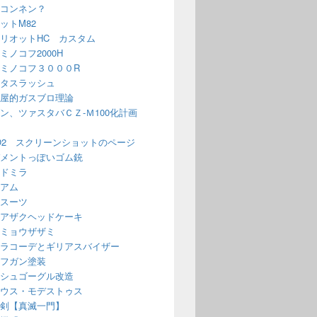
コンネン？
ットM82
リオットHC カスタム
ミノコフ2000H
ミノコフ３０００R
タスラッシュ
屋的ガスブロ理論
ン、ツァスタバＣＺ-Ｍ100化計画
O2 スクリーンショットのページ
メントっぽいゴム銃
ドミラ
アム
スーツ
アザクヘッドケーキ
ミョウザザミ
ラコーデとギリアスバイザー
フガン塗装
シュゴーグル改造
ウス・モデストゥス
剣【真滅一門】