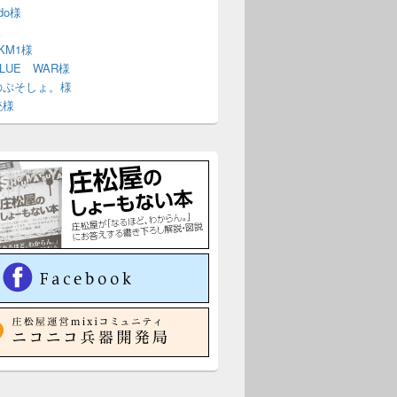
ndo様
様
 KM1様
BLUE WAR様
のぷそしょ。様
銃様