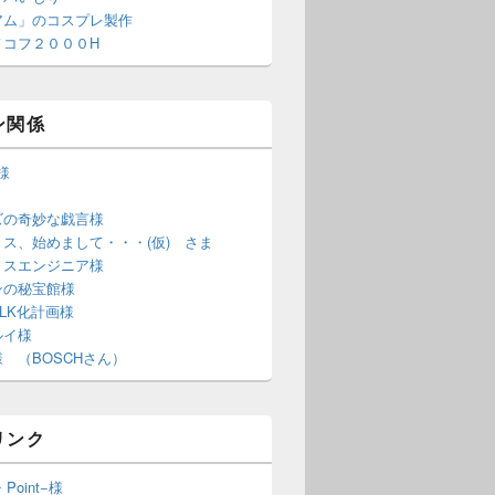
アム」のコスプレ製作
ノコフ２０００H
ン関係
S様
ズの奇妙な戯言様
ス、始めまして・・・(仮) さま
ミスエンジニア様
ンの秘宝館様
LK化計画様
ルイ様
 （BOSCHさん）
リンク
・Point−様