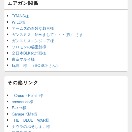
エアガン関係
TiTANS様
WILD様
アームズの奇妙な戯言様
ガンスミス、始めまして・・・(仮) さま
ガンスミスエンジニア様
ソロモンの秘宝館様
全日本BLK化計画様
東京マルイ様
玩具 様 （BOSCHさん）
その他リンク
−Cross・Point−様
crescendo様
F−site様
Garage KM1様
THE BLUE WAR様
ナウラのぷそしょ。様