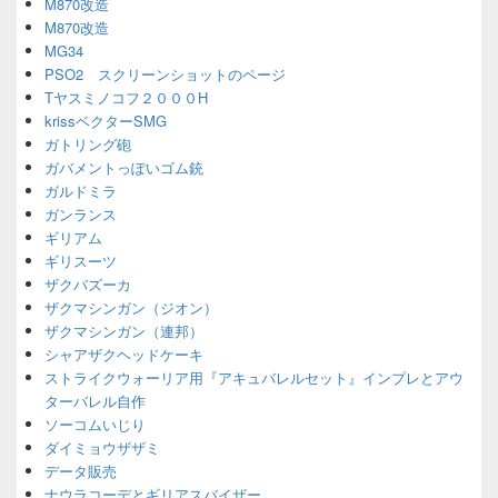
M870改造
M870改造
MG34
PSO2 スクリーンショットのページ
Tヤスミノコフ２０００H
krissベクターSMG
ガトリング砲
ガバメントっぽいゴム銃
ガルドミラ
ガンランス
ギリアム
ギリスーツ
ザクバズーカ
ザクマシンガン（ジオン）
ザクマシンガン（連邦）
シャアザクヘッドケーキ
ストライクウォーリア用『アキュバレルセット』インプレとアウ
ターバレル自作
ソーコムいじり
ダイミョウザザミ
データ販売
ナウラコーデとギリアスバイザー