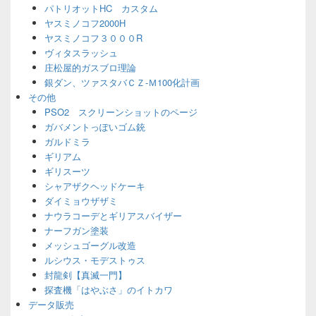
パトリオットHC カスタム
ヤスミノコフ2000H
ヤスミノコフ３０００R
ヴィタスラッシュ
庄松屋的ガスブロ理論
銀ダン、ツァスタバＣＺ-Ｍ100化計画
その他
PSO2 スクリーンショットのページ
ガバメントっぽいゴム銃
ガルドミラ
ギリアム
ギリスーツ
シャアザクヘッドケーキ
ダイミョウザザミ
ナウラコーデとギリアスバイザー
ナーフガン塗装
メッシュゴーグル改造
ルシウス・モデストゥス
封龍剣【真滅一門】
探査機「はやぶさ」のイトカワ
データ販売