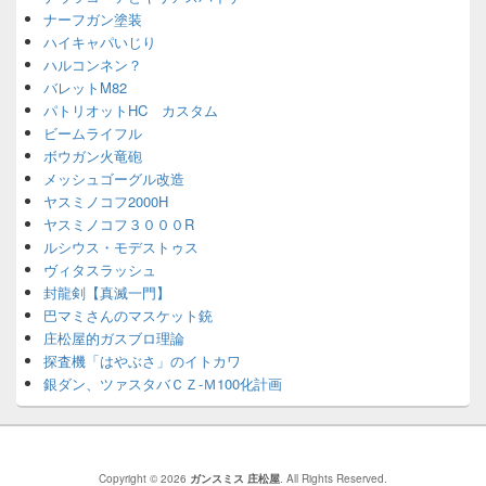
ナーフガン塗装
ハイキャパいじり
ハルコンネン？
バレットM82
パトリオットHC カスタム
ビームライフル
ボウガン火竜砲
メッシュゴーグル改造
ヤスミノコフ2000H
ヤスミノコフ３０００R
ルシウス・モデストゥス
ヴィタスラッシュ
封龍剣【真滅一門】
巴マミさんのマスケット銃
庄松屋的ガスブロ理論
探査機「はやぶさ」のイトカワ
銀ダン、ツァスタバＣＺ-Ｍ100化計画
Copyright © 2026
ガンスミス 庄松屋
. All Rights Reserved.