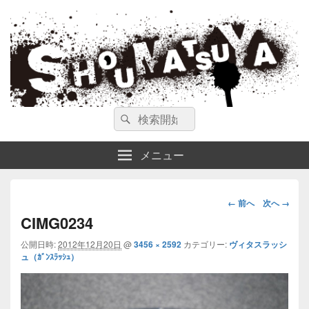
ガンスミス 庄松屋
庄松屋は様々なガンスミスを 製作途中や動画を交えて公開しています。
検
検
索
索
対
メニュー
象:
画
← 前へ
次へ →
像
CIMG0234
ナ
公開日時:
2012年12月20日
@
3456 × 2592
カテゴリー:
ビ
ヴィタスラッシ
ュ（ｶﾞﾝｽﾗｯｼｭ）
ゲ
ー
シ
ョ