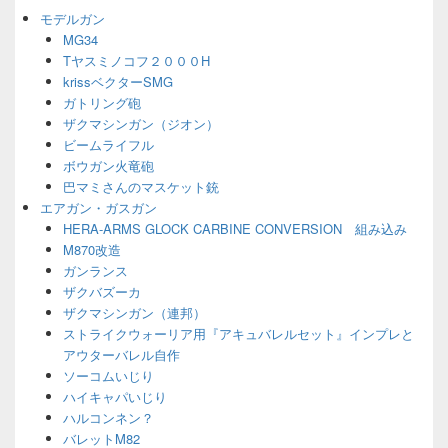
ジ
モデルガン
ェ
MG34
ッ
Tヤスミノコフ２０００H
ト
エ
krissベクターSMG
リ
ガトリング砲
ア
ザクマシンガン（ジオン）
ビームライフル
ボウガン火竜砲
巴マミさんのマスケット銃
エアガン・ガスガン
HERA-ARMS GLOCK CARBINE CONVERSION 組み込み
M870改造
ガンランス
ザクバズーカ
ザクマシンガン（連邦）
ストライクウォーリア用『アキュバレルセット』インプレと
アウターバレル自作
ソーコムいじり
ハイキャパいじり
ハルコンネン？
バレットM82