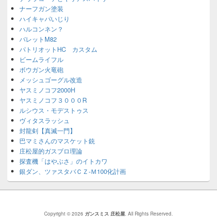
ナーフガン塗装
ハイキャパいじり
ハルコンネン？
バレットM82
パトリオットHC カスタム
ビームライフル
ボウガン火竜砲
メッシュゴーグル改造
ヤスミノコフ2000H
ヤスミノコフ３０００R
ルシウス・モデストゥス
ヴィタスラッシュ
封龍剣【真滅一門】
巴マミさんのマスケット銃
庄松屋的ガスブロ理論
探査機「はやぶさ」のイトカワ
銀ダン、ツァスタバＣＺ-Ｍ100化計画
Copyright © 2026
ガンスミス 庄松屋
. All Rights Reserved.