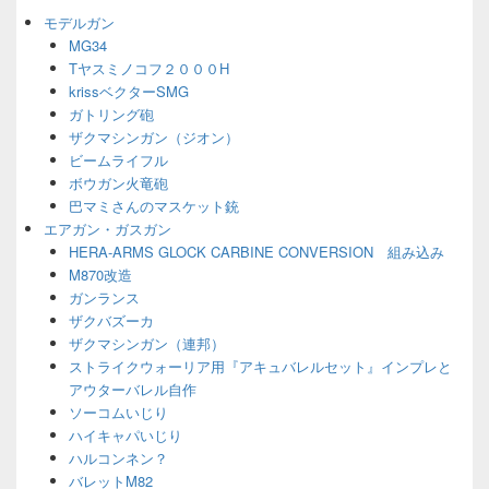
ジ
モデルガン
ェ
MG34
ッ
Tヤスミノコフ２０００H
ト
エ
krissベクターSMG
リ
ガトリング砲
ア
ザクマシンガン（ジオン）
ビームライフル
ボウガン火竜砲
巴マミさんのマスケット銃
エアガン・ガスガン
HERA-ARMS GLOCK CARBINE CONVERSION 組み込み
M870改造
ガンランス
ザクバズーカ
ザクマシンガン（連邦）
ストライクウォーリア用『アキュバレルセット』インプレと
アウターバレル自作
ソーコムいじり
ハイキャパいじり
ハルコンネン？
バレットM82