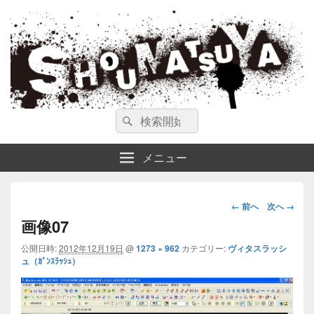
ガンスミス 庄松屋
庄松屋は様々なガンスミスを 製作途中や動画を交えて公開しています。
検
検
索
索
対
メニュー
象:
画
← 前へ
次へ →
像
画像07
ナ
公開日時:
2012年12月19日
@
1273 × 962
カテゴリー:
ヴィタスラッシ
ビ
ュ（ｶﾞﾝｽﾗｯｼｭ）
ゲ
ー
シ
ョ