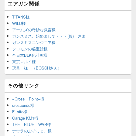
エアガン関係
TiTANS様
WILD様
アームズの奇妙な戯言様
ガンスミス、始めまして・・・(仮) さま
ガンスミスエンジニア様
ソロモンの秘宝館様
全日本BLK化計画様
東京マルイ様
玩具 様 （BOSCHさん）
その他リンク
−Cross・Point−様
crescendo様
F−site様
Garage KM1様
THE BLUE WAR様
ナウラのぷそしょ。様