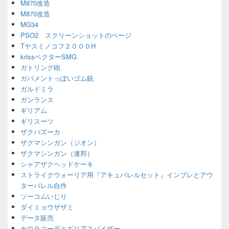
M870改造
M870改造
MG34
PSO2 スクリーンショットのページ
Tヤスミノコフ２０００H
krissベクターSMG
ガトリング砲
ガバメントっぽいゴム銃
ガルドミラ
ガンランス
ギリアム
ギリスーツ
ザクバズーカ
ザクマシンガン（ジオン）
ザクマシンガン（連邦）
シャアザクヘッドケーキ
ストライクウォーリア用『アキュバレルセット』インプレとアウ
ターバレル自作
ソーコムいじり
ダイミョウザザミ
データ販売
ナウラコーデとギリアスバイザー