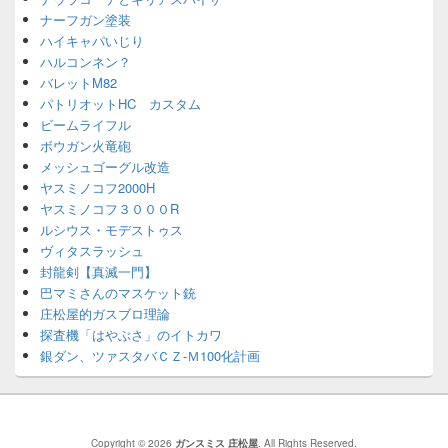
ナーフガン塗装
ハイキャパいじり
ハルコンネン？
バレットM82
パトリオットHC カスタム
ビームライフル
ボウガン火竜砲
メッシュゴーグル改造
ヤスミノコフ2000H
ヤスミノコフ３０００R
ルシウス・モデストゥス
ヴィタスラッシュ
封龍剣【真滅一門】
巴マミさんのマスケット銃
庄松屋的ガスブロ理論
探査機「はやぶさ」のイトカワ
銀ダン、ツァスタバＣＺ-Ｍ100化計画
Copyright © 2026
ガンスミス 庄松屋
. All Rights Reserved.