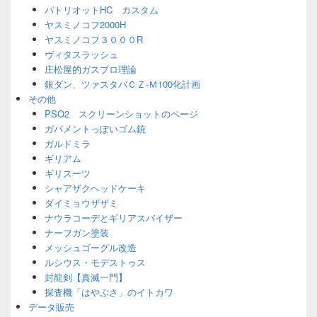
パトリオットHC カスタム
ヤスミノコフ2000H
ヤスミノコフ３０００R
ヴィタスラッシュ
庄松屋的ガスブロ理論
銀ダン、ツァスタバＣＺ-Ｍ100化計画
その他
PSO2 スクリーンショットのページ
ガバメントっぽいゴム銃
ガルドミラ
ギリアム
ギリスーツ
シャアザクヘッドケーキ
ダイミョウザザミ
ナウラコーデとギリアスバイザー
ナーフガン塗装
メッシュゴーグル改造
ルシウス・モデストゥス
封龍剣【真滅一門】
探査機「はやぶさ」のイトカワ
データ販売