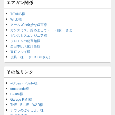
エアガン関係
TiTANS様
WILD様
アームズの奇妙な戯言様
ガンスミス、始めまして・・・(仮) さま
ガンスミスエンジニア様
ソロモンの秘宝館様
全日本BLK化計画様
東京マルイ様
玩具 様 （BOSCHさん）
その他リンク
−Cross・Point−様
crescendo様
F−site様
Garage KM1様
THE BLUE WAR様
ナウラのぷそしょ。様