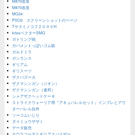
M870改造
M870改造
MG34
PSO2 スクリーンショットのページ
Tヤスミノコフ２０００H
krissベクターSMG
ガトリング砲
ガバメントっぽいゴム銃
ガルドミラ
ガンランス
ギリアム
ギリスーツ
ザクバズーカ
ザクマシンガン（ジオン）
ザクマシンガン（連邦）
シャアザクヘッドケーキ
ストライクウォーリア用『アキュバレルセット』インプレとアウ
ターバレル自作
ソーコムいじり
ダイミョウザザミ
データ販売
ナウラコーデとギリアスバイザー