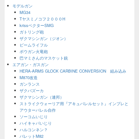
ジ
モデルガン
ェ
MG34
ッ
Tヤスミノコフ２０００H
ト
エ
krissベクターSMG
リ
ガトリング砲
ア
ザクマシンガン（ジオン）
ビームライフル
ボウガン火竜砲
巴マミさんのマスケット銃
エアガン・ガスガン
HERA-ARMS GLOCK CARBINE CONVERSION 組み込み
M870改造
ガンランス
ザクバズーカ
ザクマシンガン（連邦）
ストライクウォーリア用『アキュバレルセット』インプレと
アウターバレル自作
ソーコムいじり
ハイキャパいじり
ハルコンネン？
バレットM82