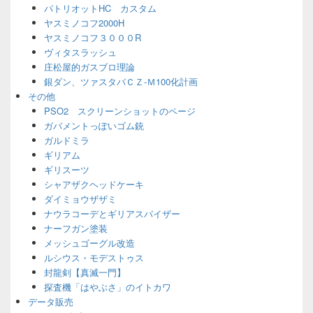
パトリオットHC カスタム
ヤスミノコフ2000H
ヤスミノコフ３０００R
ヴィタスラッシュ
庄松屋的ガスブロ理論
銀ダン、ツァスタバＣＺ-Ｍ100化計画
その他
PSO2 スクリーンショットのページ
ガバメントっぽいゴム銃
ガルドミラ
ギリアム
ギリスーツ
シャアザクヘッドケーキ
ダイミョウザザミ
ナウラコーデとギリアスバイザー
ナーフガン塗装
メッシュゴーグル改造
ルシウス・モデストゥス
封龍剣【真滅一門】
探査機「はやぶさ」のイトカワ
データ販売