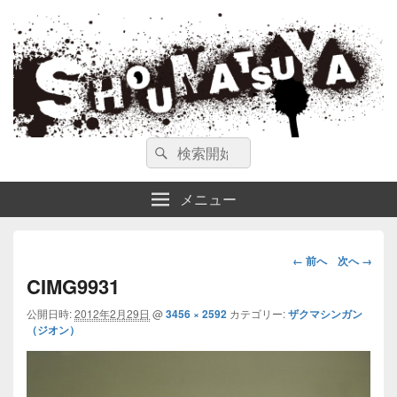
ガンスミス 庄松屋
庄松屋は様々なガンスミスを 製作途中や動画を交えて公開しています。
検
検
索
索
対
メニュー
象:
画
← 前へ
次へ →
像
CIMG9931
ナ
公開日時:
2012年2月29日
@
3456 × 2592
カテゴリー:
ザクマシンガン
ビ
（ジオン）
ゲ
ー
シ
ョ