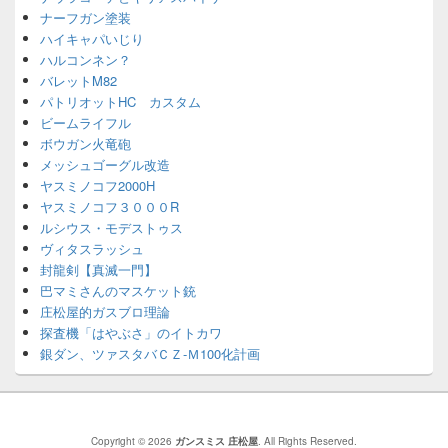
ナーフガン塗装
ハイキャパいじり
ハルコンネン？
バレットM82
パトリオットHC カスタム
ビームライフル
ボウガン火竜砲
メッシュゴーグル改造
ヤスミノコフ2000H
ヤスミノコフ３０００R
ルシウス・モデストゥス
ヴィタスラッシュ
封龍剣【真滅一門】
巴マミさんのマスケット銃
庄松屋的ガスブロ理論
探査機「はやぶさ」のイトカワ
銀ダン、ツァスタバＣＺ-Ｍ100化計画
Copyright © 2026
ガンスミス 庄松屋
. All Rights Reserved.