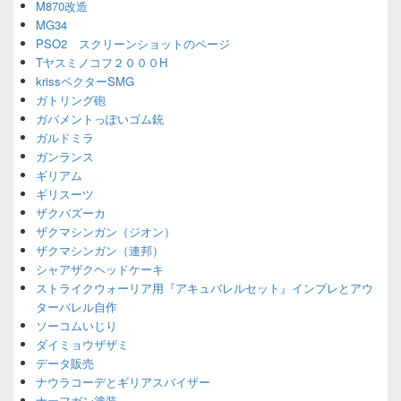
M870改造
MG34
PSO2 スクリーンショットのページ
Tヤスミノコフ２０００H
krissベクターSMG
ガトリング砲
ガバメントっぽいゴム銃
ガルドミラ
ガンランス
ギリアム
ギリスーツ
ザクバズーカ
ザクマシンガン（ジオン）
ザクマシンガン（連邦）
シャアザクヘッドケーキ
ストライクウォーリア用『アキュバレルセット』インプレとアウ
ターバレル自作
ソーコムいじり
ダイミョウザザミ
データ販売
ナウラコーデとギリアスバイザー
ナーフガン塗装