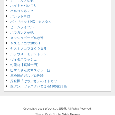
ハイキャパいじり
ハルコンネン？
バレットM82
パトリオットHC カスタム
ビームライフル
ボウガン火竜砲
メッシュゴーグル改造
ヤスミノコフ2000H
ヤスミノコフ３０００R
ルシウス・モデストゥス
ヴィタスラッシュ
封龍剣【真滅一門】
巴マミさんのマスケット銃
庄松屋的ガスブロ理論
探査機「はやぶさ」のイトカワ
銀ダン、ツァスタバＣＺ-Ｍ100化計画
Copyright © 2026
ガンスミス 庄松屋
. All Rights Reserved.
Theme: Catch Box by
Catch Themes