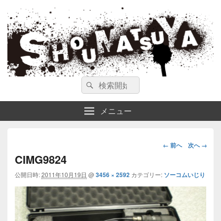
ガンスミス 庄松屋
庄松屋は様々なガンスミスを 製作途中や動画を交えて公開しています。
検
検
索
索
対
メニュー
象:
画
← 前へ
次へ →
像
CIMG9824
ナ
公開日時:
2011年10月19日
@
3456 × 2592
カテゴリー:
ビ
ソーコムいじり
ゲ
ー
シ
ョ