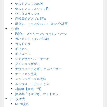
ヤスミノコフ2000H
ヤスミノコフ３０００R
ヴィタスラッシュ
庄松屋的ガスブロ理論
銀ダン、ツァスタバＣＺ-Ｍ100化計画
その他
PSO2 スクリーンショットのページ
ガバメントっぽいゴム銃
ガルドミラ
ギリアム
ギリスーツ
シャアザクヘッドケーキ
ダイミョウザザミ
ナウラコーデとギリアスバイザー
ナーフガン塗装
メッシュゴーグル改造
ルシウス・モデストゥス
封龍剣【真滅一門】
探査機「はやぶさ」のイトカワ
データ販売
M870改造