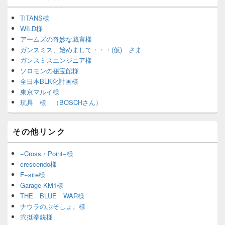
TiTANS様
WILD様
アームズの奇妙な戯言様
ガンスミス、始めまして・・・(仮) さま
ガンスミスエンジニア様
ソロモンの秘宝館様
全日本BLK化計画様
東京マルイ様
玩具 様 （BOSCHさん）
その他リンク
−Cross・Point−様
crescendo様
F−site様
Garage KM1様
THE BLUE WAR様
ナウラのぷそしょ。様
弐挺拳銃様