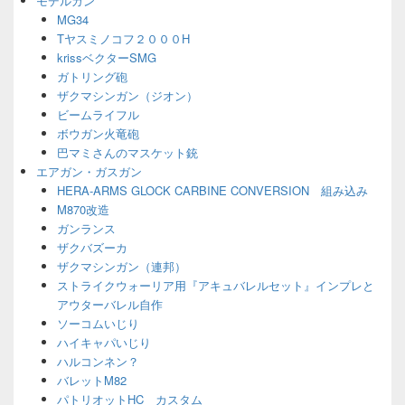
モデルガン
ェ
MG34
ッ
Tヤスミノコフ２０００H
ト
エ
krissベクターSMG
リ
ガトリング砲
ア
ザクマシンガン（ジオン）
ビームライフル
ボウガン火竜砲
巴マミさんのマスケット銃
エアガン・ガスガン
HERA-ARMS GLOCK CARBINE CONVERSION 組み込み
M870改造
ガンランス
ザクバズーカ
ザクマシンガン（連邦）
ストライクウォーリア用『アキュバレルセット』インプレと
アウターバレル自作
ソーコムいじり
ハイキャパいじり
ハルコンネン？
バレットM82
パトリオットHC カスタム