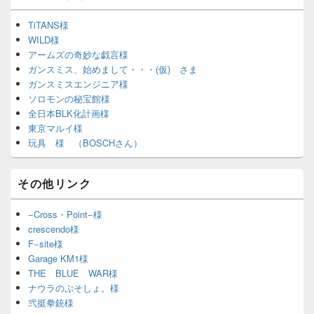
TiTANS様
WILD様
アームズの奇妙な戯言様
ガンスミス、始めまして・・・(仮) さま
ガンスミスエンジニア様
ソロモンの秘宝館様
全日本BLK化計画様
東京マルイ様
玩具 様 （BOSCHさん）
その他リンク
−Cross・Point−様
crescendo様
F−site様
Garage KM1様
THE BLUE WAR様
ナウラのぷそしょ。様
弐挺拳銃様