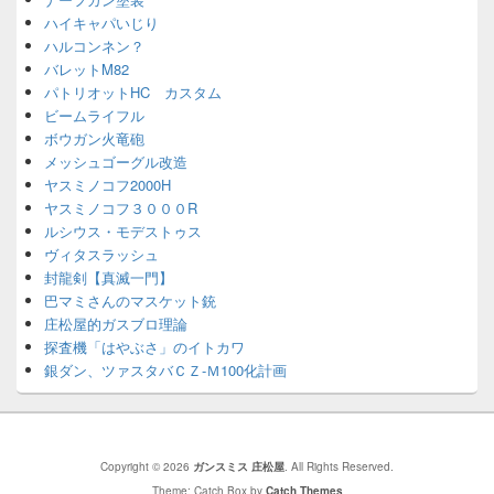
ハイキャパいじり
ハルコンネン？
バレットM82
パトリオットHC カスタム
ビームライフル
ボウガン火竜砲
メッシュゴーグル改造
ヤスミノコフ2000H
ヤスミノコフ３０００R
ルシウス・モデストゥス
ヴィタスラッシュ
封龍剣【真滅一門】
巴マミさんのマスケット銃
庄松屋的ガスブロ理論
探査機「はやぶさ」のイトカワ
銀ダン、ツァスタバＣＺ-Ｍ100化計画
Copyright © 2026
ガンスミス 庄松屋
. All Rights Reserved.
Theme: Catch Box by
Catch Themes