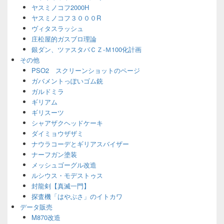
ヤスミノコフ2000H
ヤスミノコフ３０００R
ヴィタスラッシュ
庄松屋的ガスブロ理論
銀ダン、ツァスタバＣＺ-Ｍ100化計画
その他
PSO2 スクリーンショットのページ
ガバメントっぽいゴム銃
ガルドミラ
ギリアム
ギリスーツ
シャアザクヘッドケーキ
ダイミョウザザミ
ナウラコーデとギリアスバイザー
ナーフガン塗装
メッシュゴーグル改造
ルシウス・モデストゥス
封龍剣【真滅一門】
探査機「はやぶさ」のイトカワ
データ販売
M870改造