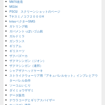
M870改造
MG34
PSO2 スクリーンショットのページ
Tヤスミノコフ２０００H
krissベクターSMG
ガトリング砲
ガバメントっぽいゴム銃
ガルドミラ
ガンランス
ギリアム
ギリスーツ
ザクバズーカ
ザクマシンガン（ジオン）
ザクマシンガン（連邦）
シャアザクヘッドケーキ
ストライクウォーリア用『アキュバレルセット』インプレとアウ
ターバレル自作
ソーコムいじり
ダイミョウザザミ
データ販売
ナウラコーデとギリアスバイザー
ナーフガン塗装