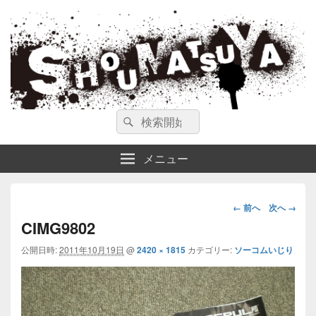
ガンスミス 庄松屋
庄松屋は様々なガンスミスを 製作途中や動画を交えて公開しています。
検
検
索
索
対
メニュー
象:
画
← 前へ
次へ →
像
CIMG9802
ナ
公開日時:
2011年10月19日
@
2420 × 1815
カテゴリー:
ビ
ソーコムいじり
ゲ
ー
シ
ョ