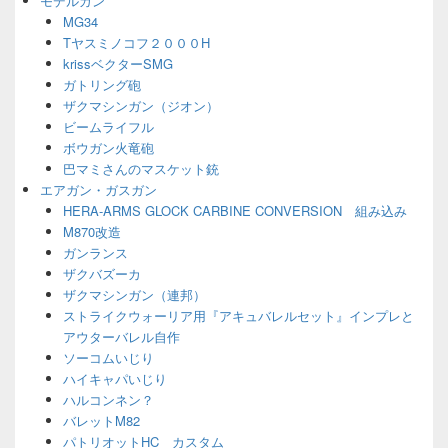
モデルガン
ェ
MG34
ッ
Tヤスミノコフ２０００H
ト
エ
krissベクターSMG
リ
ガトリング砲
ア
ザクマシンガン（ジオン）
ビームライフル
ボウガン火竜砲
巴マミさんのマスケット銃
エアガン・ガスガン
HERA-ARMS GLOCK CARBINE CONVERSION 組み込み
M870改造
ガンランス
ザクバズーカ
ザクマシンガン（連邦）
ストライクウォーリア用『アキュバレルセット』インプレと
アウターバレル自作
ソーコムいじり
ハイキャパいじり
ハルコンネン？
バレットM82
パトリオットHC カスタム