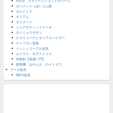
PSO2 スクリーンショットのページ
ガバメントっぽいゴム銃
ガルドミラ
ギリアム
ギリスーツ
シャアザクヘッドケーキ
ダイミョウザザミ
ナウラコーデとギリアスバイザー
ナーフガン塗装
メッシュゴーグル改造
ルシウス・モデストゥス
封龍剣【真滅一門】
探査機「はやぶさ」のイトカワ
データ販売
M870改造