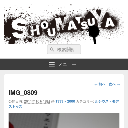
ガンスミス 庄松屋
庄松屋は様々なガンスミスを 製作途中や動画を交えて公開しています。
検
検
索
索
対
メニュー
象:
画
← 前へ
次へ →
像
IMG_0809
ナ
公開日時:
2011年10月18日
@
1333 × 2000
カテゴリー:
ビ
ルシウス・モデ
ストゥス
ゲ
ー
シ
ョ