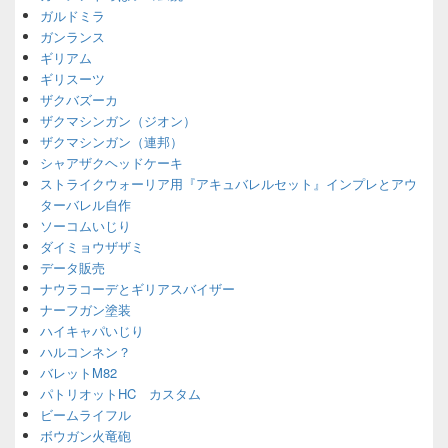
ガルドミラ
ガンランス
ギリアム
ギリスーツ
ザクバズーカ
ザクマシンガン（ジオン）
ザクマシンガン（連邦）
シャアザクヘッドケーキ
ストライクウォーリア用『アキュバレルセット』インプレとアウ
ターバレル自作
ソーコムいじり
ダイミョウザザミ
データ販売
ナウラコーデとギリアスバイザー
ナーフガン塗装
ハイキャパいじり
ハルコンネン？
バレットM82
パトリオットHC カスタム
ビームライフル
ボウガン火竜砲