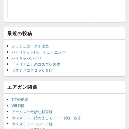
最近の投稿
メッシュゴーグル改造
パトリオットHC チューニング
ハイキャパいじり
「ギリアム」のコスプレ製作
ヤスミノコフ２０００H
エアガン関係
TiTANS様
WILD様
アームズの奇妙な戯言様
ガンスミス、始めまして・・・(仮) さま
ガンスミスエンジニア様