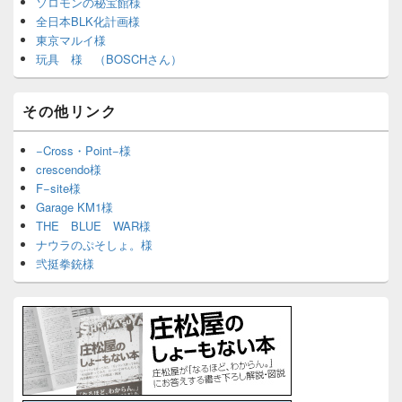
ソロモンの秘宝館様
全日本BLK化計画様
東京マルイ様
玩具 様 （BOSCHさん）
その他リンク
−Cross・Point−様
crescendo様
F−site様
Garage KM1様
THE BLUE WAR様
ナウラのぷそしょ。様
弐挺拳銃様