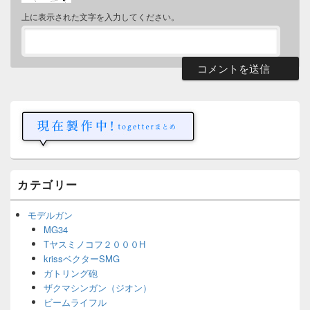
上に表示された文字を入力してください。
メ
イ
ン
サ
イ
ド
バ
ー
カテゴリー
ウ
ィ
ジ
モデルガン
ェ
MG34
ッ
Tヤスミノコフ２０００H
ト
エ
krissベクターSMG
リ
ガトリング砲
ア
ザクマシンガン（ジオン）
ビームライフル