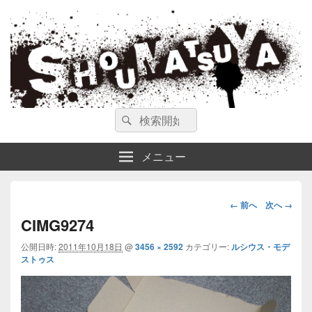
ガンスミス 庄松屋
庄松屋は様々なガンスミスを 製作途中や動画を交えて公開しています。
検
検
索
索
対
メニュー
象:
画
← 前へ
次へ →
像
CIMG9274
ナ
公開日時:
2011年10月18日
@
3456 × 2592
カテゴリー:
ビ
ルシウス・モデ
ストゥス
ゲ
ー
シ
ョ