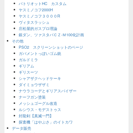
パトリオットHC カスタム
ヤスミノコフ2000H
ヤスミノコフ３０００R
ヴィタスラッシュ
庄松屋的ガスブロ理論
銀ダン、ツァスタバＣＺ-Ｍ100化計画
その他
PSO2 スクリーンショットのページ
ガバメントっぽいゴム銃
ガルドミラ
ギリアム
ギリスーツ
シャアザクヘッドケーキ
ダイミョウザザミ
ナウラコーデとギリアスバイザー
ナーフガン塗装
メッシュゴーグル改造
ルシウス・モデストゥス
封龍剣【真滅一門】
探査機「はやぶさ」のイトカワ
データ販売