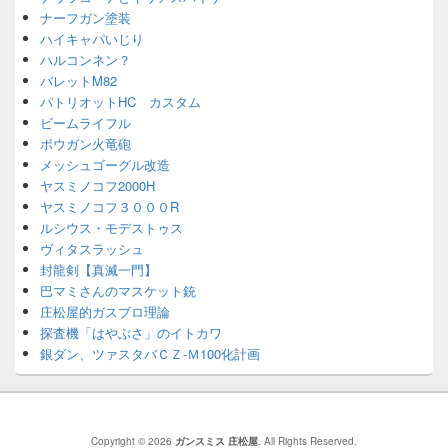
ナーフガン塗装
ハイキャパいじり
ハルコンネン？
バレットM82
パトリオットHC カスタム
ビームライフル
ボウガン火竜砲
メッシュゴーグル改造
ヤスミノコフ2000H
ヤスミノコフ３０００R
ルシウス・モデストゥス
ヴィタスラッシュ
封龍剣【真滅一門】
巴マミさんのマスケット銃
庄松屋的ガスブロ理論
探査機「はやぶさ」のイトカワ
銀ダン、ツァスタバＣＺ-Ｍ100化計画
Copyright © 2026
ガンスミス 庄松屋
. All Rights Reserved.