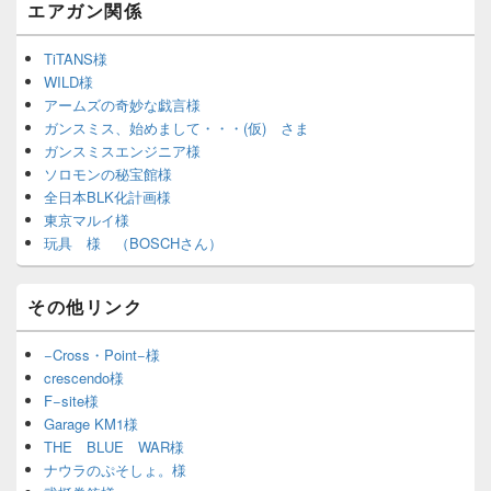
エアガン関係
TiTANS様
WILD様
アームズの奇妙な戯言様
ガンスミス、始めまして・・・(仮) さま
ガンスミスエンジニア様
ソロモンの秘宝館様
全日本BLK化計画様
東京マルイ様
玩具 様 （BOSCHさん）
その他リンク
−Cross・Point−様
crescendo様
F−site様
Garage KM1様
THE BLUE WAR様
ナウラのぷそしょ。様