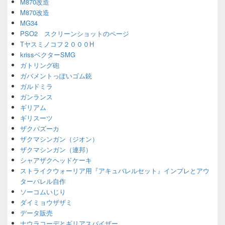
M870改造
M870改造
MG34
PSO2 スクリーンショットのページ
Tヤスミノコフ２０００H
krissベクターSMG
ガトリング砲
ガバメントっぽいゴム銃
ガルドミラ
ガンランス
ギリアム
ギリスーツ
ザクバズーカ
ザクマシンガン（ジオン）
ザクマシンガン（連邦）
シャアザクヘッドケーキ
ストライクウォーリア用『アキュバレルセット』インプレとアウ
ターバレル自作
ソーコムいじり
ダイミョウザザミ
データ販売
ナウラコーデとギリアスバイザー