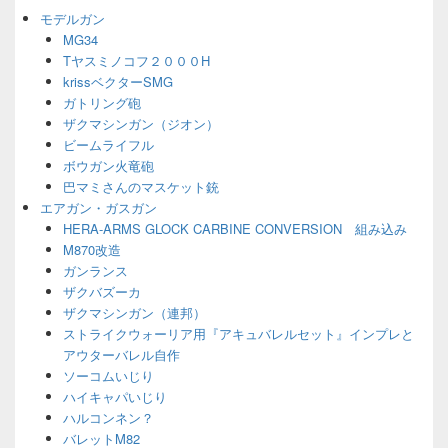
ジ
モデルガン
ェ
MG34
ッ
Tヤスミノコフ２０００H
ト
エ
krissベクターSMG
リ
ガトリング砲
ア
ザクマシンガン（ジオン）
ビームライフル
ボウガン火竜砲
巴マミさんのマスケット銃
エアガン・ガスガン
HERA-ARMS GLOCK CARBINE CONVERSION 組み込み
M870改造
ガンランス
ザクバズーカ
ザクマシンガン（連邦）
ストライクウォーリア用『アキュバレルセット』インプレと
アウターバレル自作
ソーコムいじり
ハイキャパいじり
ハルコンネン？
バレットM82