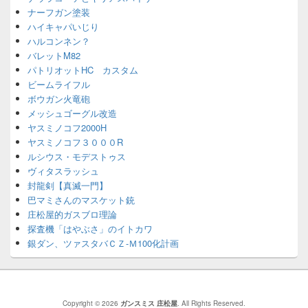
ナーフガン塗装
ハイキャパいじり
ハルコンネン？
バレットM82
パトリオットHC カスタム
ビームライフル
ボウガン火竜砲
メッシュゴーグル改造
ヤスミノコフ2000H
ヤスミノコフ３０００R
ルシウス・モデストゥス
ヴィタスラッシュ
封龍剣【真滅一門】
巴マミさんのマスケット銃
庄松屋的ガスブロ理論
探査機「はやぶさ」のイトカワ
銀ダン、ツァスタバＣＺ-Ｍ100化計画
Copyright © 2026
ガンスミス 庄松屋
. All Rights Reserved.