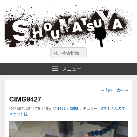
ガンスミス 庄松屋
庄松屋は様々なガンスミスを 製作途中や動画を交えて公開しています。
検
検
索
索
対
メニュー
象:
画
← 前へ
次へ →
像
CIMG9427
ナ
公開日時:
2011年6月16日
@
3456 × 2592
カテゴリー:
巴マミさんのマ
ビ
スケット銃
ゲ
ー
シ
ョ