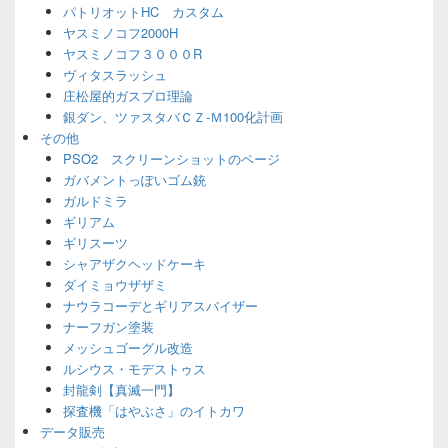
パトリオットHC カスタム
ヤスミノコフ2000H
ヤスミノコフ３０００R
ヴィタスラッシュ
庄松屋的ガスブロ理論
銀ダン、ツァスタバＣＺ-Ｍ100化計画
その他
PSO2 スクリーンショットのページ
ガバメントっぽいゴム銃
ガルドミラ
ギリアム
ギリスーツ
シャアザクヘッドケーキ
ダイミョウザザミ
ナウラコーデとギリアスバイザー
ナーフガン塗装
メッシュゴーグル改造
ルシウス・モデストゥス
封龍剣【真滅一門】
探査機「はやぶさ」のイトカワ
データ販売