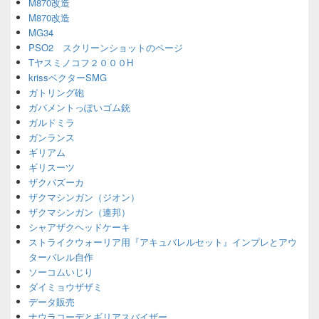
M870改造
M870改造
MG34
PSO2 スクリーンショットのページ
Tヤスミノコフ２０００H
krissベクターSMG
ガトリング砲
ガバメントっぽいゴム銃
ガルドミラ
ガンランス
ギリアム
ギリスーツ
ザクバズーカ
ザクマシンガン（ジオン）
ザクマシンガン（連邦）
シャアザクヘッドケーキ
ストライクウォーリア用『アキュバレルセット』インプレとアウ
ターバレル自作
ソーコムいじり
ダイミョウザザミ
データ販売
ナウラコーデとギリアスバイザー