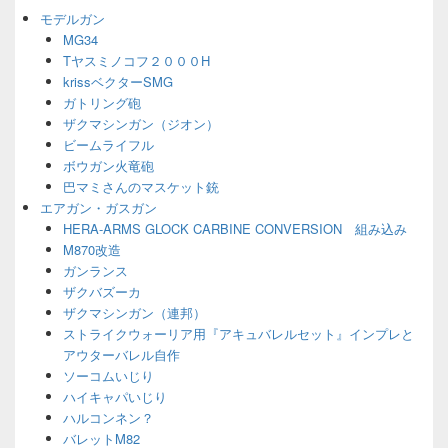
ジ
モデルガン
ェ
MG34
ッ
Tヤスミノコフ２０００H
ト
エ
krissベクターSMG
リ
ガトリング砲
ア
ザクマシンガン（ジオン）
ビームライフル
ボウガン火竜砲
巴マミさんのマスケット銃
エアガン・ガスガン
HERA-ARMS GLOCK CARBINE CONVERSION 組み込み
M870改造
ガンランス
ザクバズーカ
ザクマシンガン（連邦）
ストライクウォーリア用『アキュバレルセット』インプレと
アウターバレル自作
ソーコムいじり
ハイキャパいじり
ハルコンネン？
バレットM82