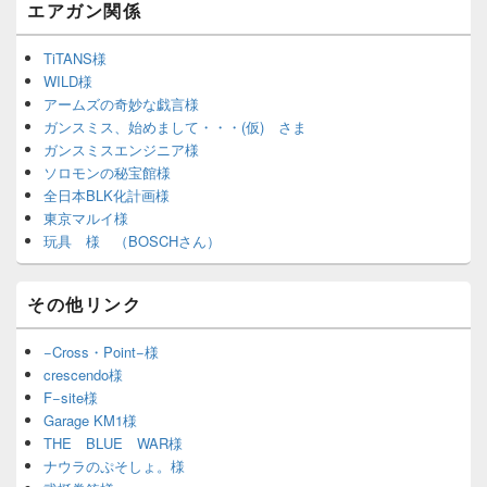
エアガン関係
TiTANS様
WILD様
アームズの奇妙な戯言様
ガンスミス、始めまして・・・(仮) さま
ガンスミスエンジニア様
ソロモンの秘宝館様
全日本BLK化計画様
東京マルイ様
玩具 様 （BOSCHさん）
その他リンク
−Cross・Point−様
crescendo様
F−site様
Garage KM1様
THE BLUE WAR様
ナウラのぷそしょ。様