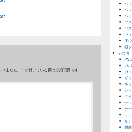
ハル
バレ
et
パト
ヤス
ヤス
ヴィ
庄松
銀ダ
その他
PS
ガバ
ありません。
*
が付いている欄は必須項目です
ガル
ギリ
ギリ
シャ
ダイ
ナウ
ナー
メッ
ルシ
封龍