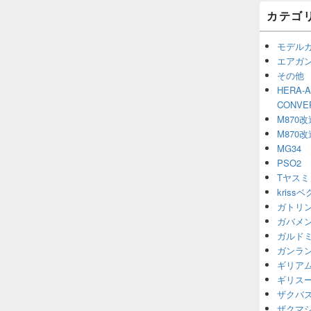
カテゴ
モデル
エアガ
その他
HERA-
CONV
M870改
M870改
MG34
PSO2
Tヤスミ
kriss
ガトリ
ガバメ
ガルド
ガンラ
ギリア
ギリス
ザクバ
ザクマ