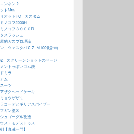
コンネン？
ットM82
リオットHC カスタム
ミノコフ2000H
ミノコフ３０００R
タスラッシュ
屋的ガスブロ理論
ン、ツァスタバＣＺ-Ｍ100化計画
O2 スクリーンショットのページ
メントっぽいゴム銃
ドミラ
アム
スーツ
アザクヘッドケーキ
ミョウザザミ
ラコーデとギリアスバイザー
フガン塗装
シュゴーグル改造
ウス・モデストゥス
剣【真滅一門】