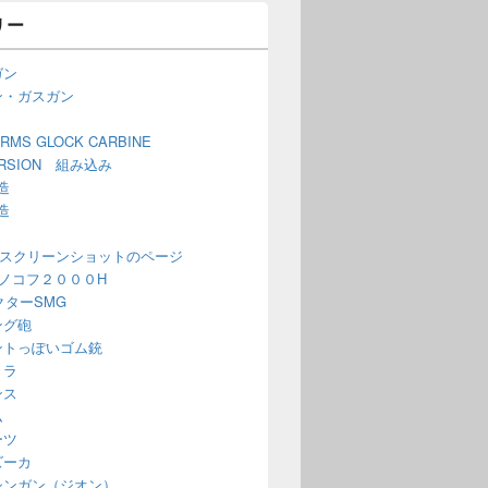
リー
ガン
ン・ガスガン
ARMS GLOCK CARBINE
ERSION 組み込み
造
造
 スクリーンショットのページ
ノコフ２０００H
ベクターSMG
ング砲
ントっぽいゴム銃
ミラ
ンス
ム
ーツ
ズーカ
シンガン（ジオン）