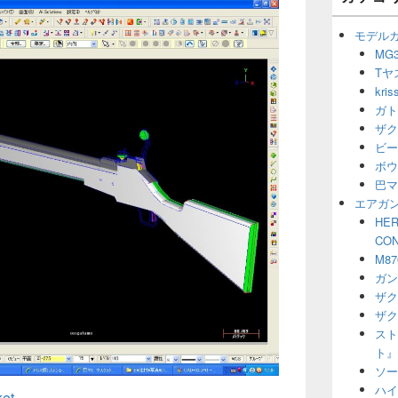
ー
ウ
シ
ィ
モデル
ョ
ジ
MG3
ン
ェ
Tヤ
ッ
ト
kr
エ
ガト
リ
ザク
ア
ビー
ボウ
巴マ
エアガ
HER
CO
M8
ガン
ザク
ザク
スト
ト』
ソー
ハイ
et