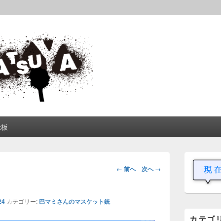
松屋
中や動画を交えて公開しています。
示板
メ
イ
画
← 前へ
次へ →
ン
像
サ
ナ
イ
ビ
ド
24
カテゴリー:
巴マミさんのマスケット銃
ゲ
バ
カテゴ
ー