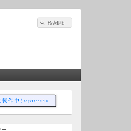
検
検
索
索
対
象:
リー