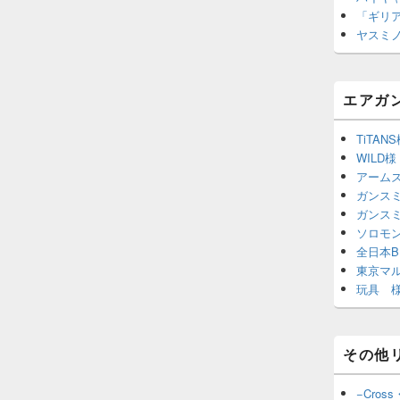
「ギリ
ヤスミ
エアガ
TiTAN
WILD様
アーム
ガンスミ
ガンス
ソロモ
全日本B
東京マ
玩具 様
その他
−Cross