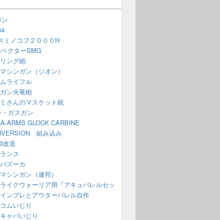
ガン
4
スミノコフ２０００H
issベクターSMG
リング砲
マシンガン（ジオン）
ムライフル
ガン火竜砲
ミさんのマスケット銃
ン・ガスガン
A-ARMS GLOCK CARBINE
NVERSION 組み込み
70改造
ランス
バズーカ
マシンガン（連邦）
ライクウォーリア用『アキュバレルセッ
インプレとアウターバレル自作
コムいじり
キャパいじり