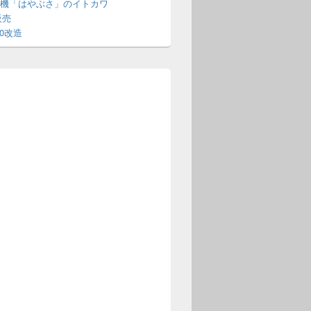
機「はやぶさ」のイトカワ
販売
70改造