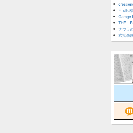
cresce
F−site
Garage
THE 
ナウラ
弐挺拳