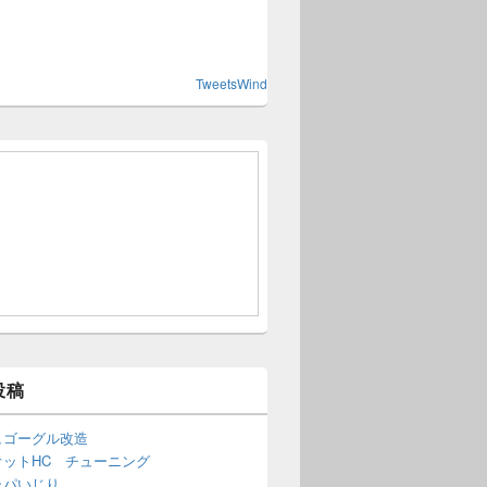
TweetsWind
投稿
ュゴーグル改造
オットHC チューニング
ャパいじり