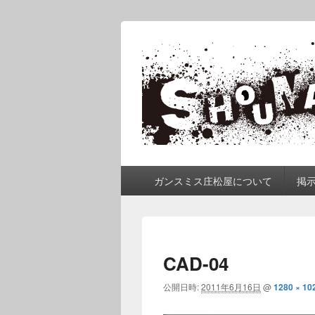
ガンスミス 庄
庄松屋は様々なガンスミスを 製作途
メ
ガンスミス庄松屋について
掲
イ
ン
メ
ニ
ュ
CAD-04
ー
公開日時:
2011年6月16日
@
1280 × 10