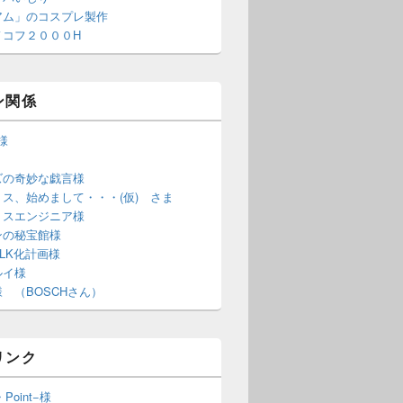
アム」のコスプレ製作
ノコフ２０００H
ン関係
S様
ズの奇妙な戯言様
ス、始めまして・・・(仮) さま
ミスエンジニア様
ンの秘宝館様
LK化計画様
ルイ様
 （BOSCHさん）
リンク
・Point−様