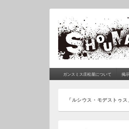
ガンスミス 庄
庄松屋は様々なガンスミスを 製作途
メ
ガンスミス庄松屋について
掲
イ
ン
メ
ニ
「
ルシウス・モデストゥス
ュ
ー