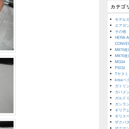
カテゴ
モデル
エアガ
その他
HERA-
CONV
M870改
M870改
MG34
PSO2
Tヤスミ
kriss
ガトリ
ガバメ
ガルド
ガンラ
ギリア
ギリス
ザクバ
ザクマ