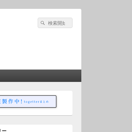
検
検
索
索
対
象:
リー