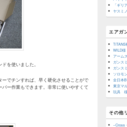
「ギリ
ヤスミ
エアガ
TiTAN
WILD様
アーム
ガンスミ
ンドを使いました。
ガンス
ソロモ
ターでチンすれば、早く硬化させることがで
全日本B
東京マ
ーパー作業もできます。非常に使いやすくて
玩具 様
その他
−Cross