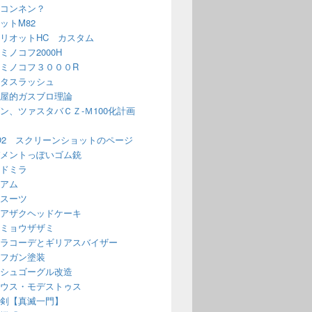
コンネン？
ットM82
リオットHC カスタム
ミノコフ2000H
ミノコフ３０００R
タスラッシュ
屋的ガスブロ理論
ン、ツァスタバＣＺ-Ｍ100化計画
O2 スクリーンショットのページ
メントっぽいゴム銃
ドミラ
アム
スーツ
アザクヘッドケーキ
ミョウザザミ
ラコーデとギリアスバイザー
フガン塗装
シュゴーグル改造
ウス・モデストゥス
剣【真滅一門】