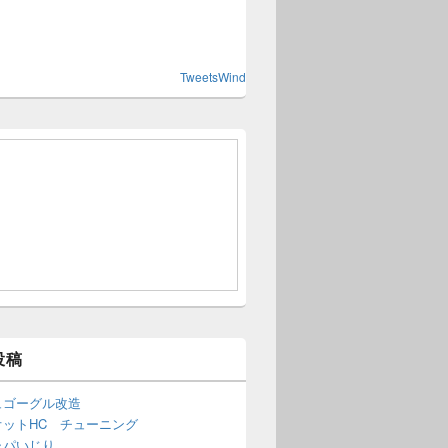
TweetsWind
投稿
ュゴーグル改造
オットHC チューニング
ャパいじり