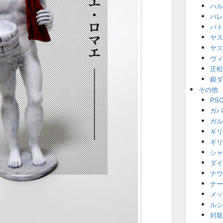
ハル
バレ
パト
ヤス
ヤス
ヴィ
庄松
銀ダ
その他
PS
ガバ
ガル
ギリ
ギリ
シャ
ダイ
ナウ
ナー
メッ
ルシ
封龍