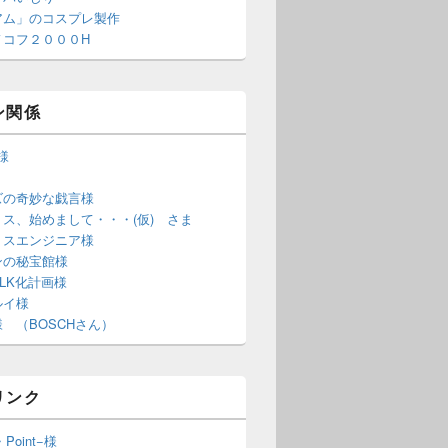
アム」のコスプレ製作
ノコフ２０００H
ン関係
S様
ズの奇妙な戯言様
ス、始めまして・・・(仮) さま
ミスエンジニア様
ンの秘宝館様
LK化計画様
ルイ様
 （BOSCHさん）
リンク
・Point−様