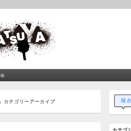
松屋
中や動画を交えて公開しています。
示板
メ
イ
」カテゴリーアーカイブ
ン
サ
イ
ド
バ
カテゴ
ー