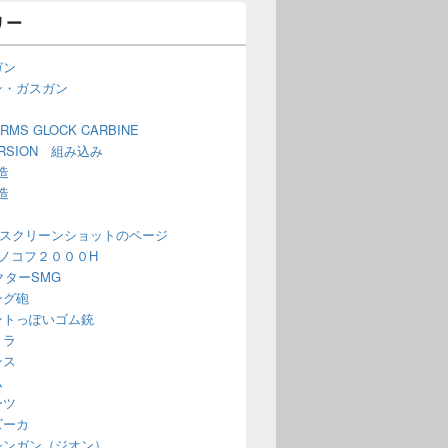
リー
ガン
ン・ガスガン
ARMS GLOCK CARBINE
ERSION 組み込み
造
造
 スクリーンショットのページ
ノコフ２０００H
ベクターSMG
ング砲
ントっぽいゴム銃
ミラ
ンス
ム
ーツ
ズーカ
シンガン（ジオン）