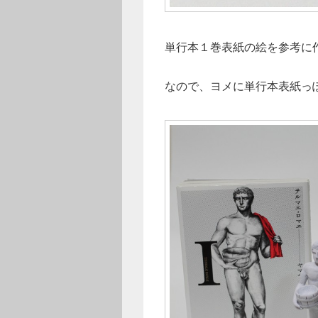
単行本１巻表紙の絵を参考に
なので、ヨメに単行本表紙っ