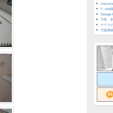
cresce
F−site
Garage
THE 
ナウラ
弐挺拳