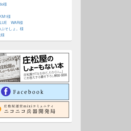
ndo様
様
 KM1様
BLUE WAR様
のぷそしょ。様
銃様