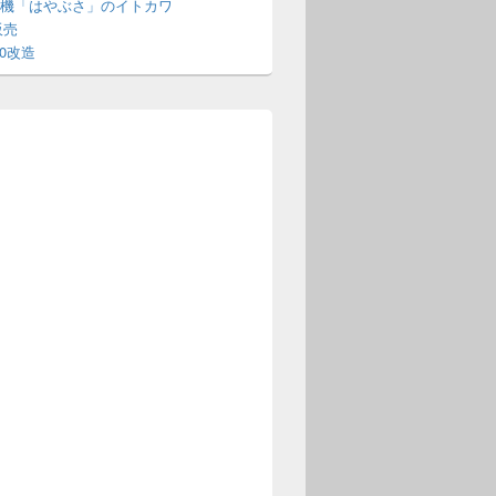
機「はやぶさ」のイトカワ
販売
70改造