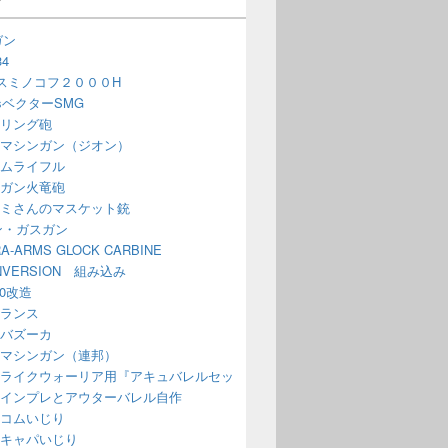
ガン
4
スミノコフ２０００H
issベクターSMG
リング砲
マシンガン（ジオン）
ムライフル
ガン火竜砲
ミさんのマスケット銃
ン・ガスガン
A-ARMS GLOCK CARBINE
NVERSION 組み込み
70改造
ランス
バズーカ
マシンガン（連邦）
ライクウォーリア用『アキュバレルセッ
インプレとアウターバレル自作
コムいじり
キャパいじり