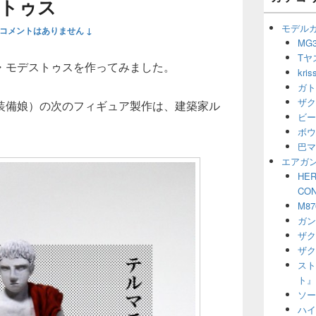
トゥス
ウ
ィ
モデル
コメントはありません ↓
ジ
MG3
ェ
Tヤ
ッ
・モデストゥスを作ってみました。
ト
kr
エ
ガト
リ
ザク
装備娘）の次のフィギュア製作は、建築家ル
ア
ビー
ボウ
巴マ
エアガ
HER
CO
M8
ガン
ザク
ザク
スト
ト』
ソー
ハイ