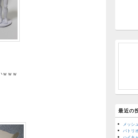
。
いｗｗｗ
最近の
メッシ
パトリ
ハイキ